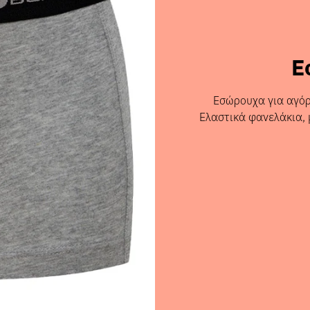
Ε
Εσώρουχα για αγόρ
Ελαστικά φανελάκια, 