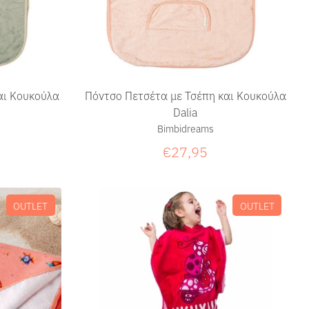
αι Κουκούλα
Πόντσο Πετσέτα με Τσέπη και Κουκούλα
Dalia
Bimbidreams
€27,95
OUTLET
OUTLET