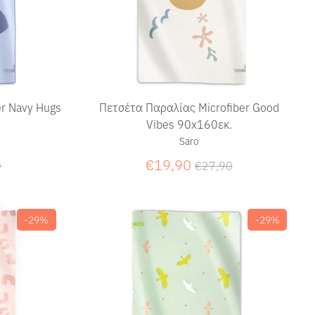
r Navy Hugs
Πετσέτα Παραλίας Microfiber Good
Vibes 90x160εκ.
Saro
ική
Κανονική
€19,90
0
€27,90
τιμή
-29%
-29%