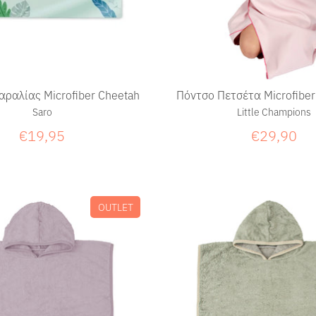
αραλίας Microfiber Cheetah
Πόντσο Πετσέτα Microfiber
Saro
Little Champions
€19,95
€29,90
OUTLET