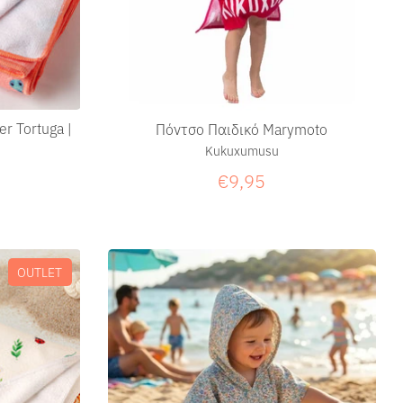
r Tortuga |
Πόντσο Παιδικό Marymoto
Kukuxumusu
€9,95
OUTLET