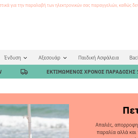
στικά για την παραλαβή των ηλεκτρονικών σας παραγγελιών, καθώς δ
Ένδυση
Αξεσουάρ
Παιδική Ασφάλεια
Bac
ΤΙΜΩΜΕΝΟΣ ΧΡΟΝΟΣ ΠΑΡΑΔΟΣΗΣ 1-4 ΕΡΓΑΣΙΜΕΣ
Πε
Απαλές, απορροφητι
παραλία αλλά και 