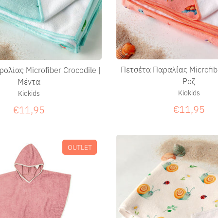
Πετσέτα Παραλίας Microfibe
αλίας Microfiber Crocodile |
Ροζ
Μέντα
Kiokids
Kiokids
€11,95
€11,95
OUTLET