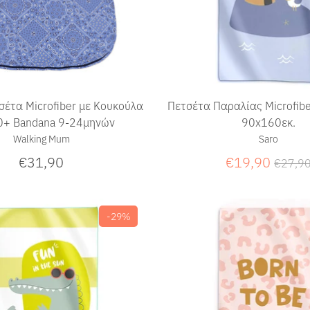
σέτα Microfiber με Κουκούλα
Πετσέτα Παραλίας Microfibe
0+ Bandana 9-24μηνών
90x160εκ.
Walking Mum
Saro
Κανον
€31,90
€19,90
€27,9
τιμή
-29%