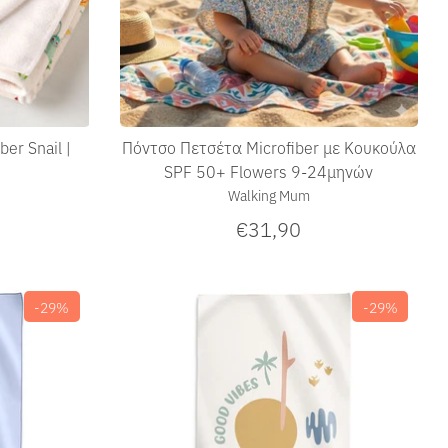
er Snail |
Πόντσο Πετσέτα Microfiber με Κουκούλα
SPF 50+ Flowers 9-24μηνών
Walking Mum
€31,90
-29%
-29%