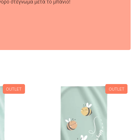
γορο στέγνωμα μετά το μπάνιο!
OUTLET
OUTLET