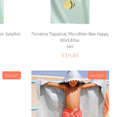
r Jellyfish
Πετσέτα Παραλίας Microfiber Bee Happy
80x140εκ.
Saro
€19,45
OUTLET
OUTLET