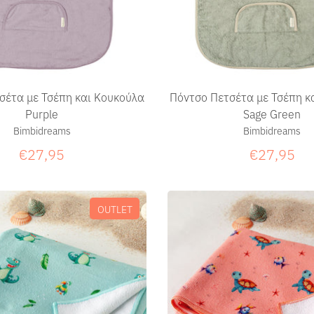
σέτα με Τσέπη και Κουκούλα
Πόντσο Πετσέτα με Τσέπη κ
Purple
Sage Green
Bimbidreams
Bimbidreams
€27,95
€27,95
OUTLET