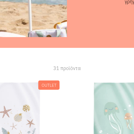
γρή
31 προϊόντα
OUTLET