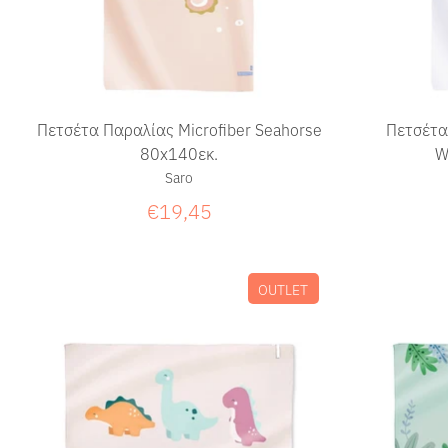
Πετσέτα Παραλίας Microfiber Seahorse
Πετσέτα
80x140εκ.
W
Saro
€19,45
OUTLET