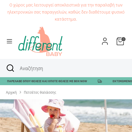
Μετάβαση
Ο χώρος μας λειτουργεί αποκλειστικά για την παραλαβή των
στο
ηλεκτρονικών σας παραγγελιών, καθώς δεν διαθέτουμε φυσικό
περιεχόμενο
κατάστημα.
Αναζήτηση
Αναζήτηση
0
Αναζήτηση
Κλείσιμο
Αναζήτηση
αναζήτησης
ΑΡΕΛΑΒΕ ΟΠΟΥ ΘΕΛΕΙΣ ΚΑΙ ΟΠΟΤΕ ΘΕΛΕΙΣ ΜΕ BOX NOW
ΕΚΤΙΜΩΜΕΝΟΣ ΧΡΟΝΟ
Αρχική
Πετσέτες θαλάσσης