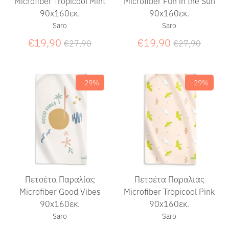
Microfiber Tropicool Mint
Microfiber Fun in the Sun
90x160εκ.
90x160εκ.
Saro
Saro
Κανονική
Κανονική
€19,90
€19,90
€27,90
€27,90
τιμή
τιμή
-29%
-29%
Πετσέτα Παραλίας
Πετσέτα Παραλίας
Microfiber Good Vibes
Microfiber Tropicool Pink
90x160εκ.
90x160εκ.
Saro
Saro