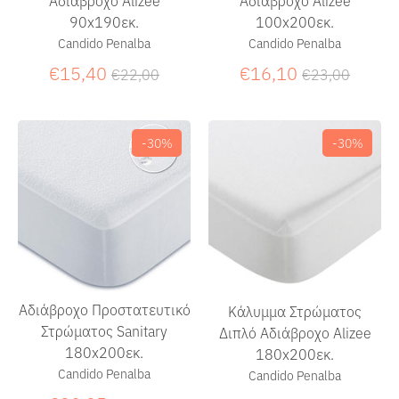
90x190εκ.
100x200εκ.
Candido Penalba
Candido Penalba
Κανονική
Κανονική
€15,40
€16,10
€22,00
€23,00
τιμή
τιμή
-30%
-30%
Αδιάβροχο Προστατευτικό
Κάλυμμα Στρώματος
Στρώματος Sanitary
Διπλό Αδιάβροχο Alizee
180x200εκ.
180x200εκ.
Candido Penalba
Candido Penalba