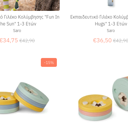
ό Γιλέκο Κολύμβησης "Fun In
Εκπαιδευτικό Γιλέκο Κολύμ
The Sun" 1-3 Ετών
Hugs" 1-3 Ετών
Saro
Saro
Κανονική
Κανον
€34,75
€36,50
€42,90
€42,9
τιμή
τιμή
-15%