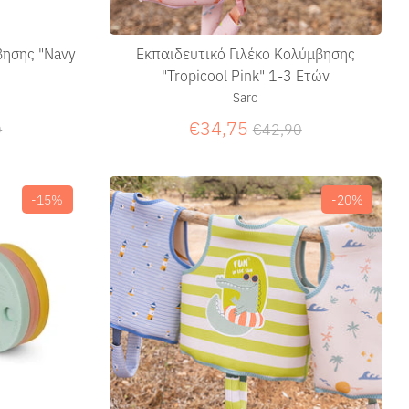
βησης "Navy
Εκπαιδευτικό Γιλέκο Κολύμβησης
"Tropicool Pink" 1-3 Ετών
Saro
ική
Κανονική
€34,75
0
€42,90
τιμή
-15%
-20%