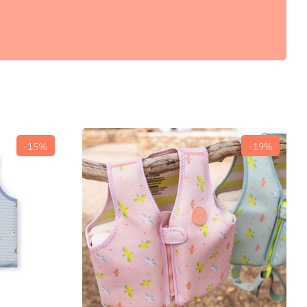
-15%
-19%