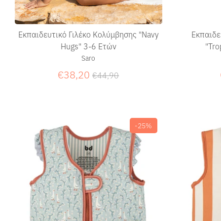
Εκπαιδευτικό Γιλέκο Κολύμβησης "Navy
Εκπαιδε
Hugs" 3-6 Ετών
"Tro
Saro
Κανονική
€38,20
€44,90
τιμή
-25%