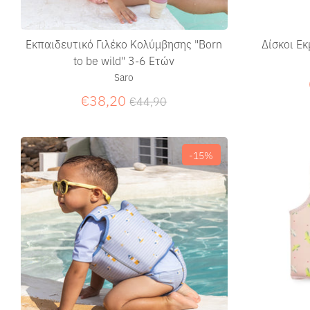
Εκπαιδευτικό Γιλέκο Κολύμβησης "Born
Δίσκοι Ε
to be wild" 3-6 Ετών
Saro
Κανονική
€38,20
€44,90
τιμή
-15%