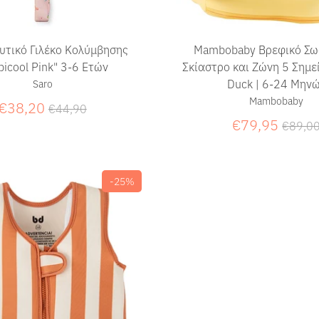
υτικό Γιλέκο Κολύμβησης
Mambobaby Βρεφικό Σωσ
picool Pink" 3-6 Ετών
Σκίαστρο και Ζώνη 5 Σημε
Duck | 6-24 Μην
Saro
Mambobaby
Κανονική
€38,20
€44,90
τιμή
Κανον
€79,95
€89,0
τιμή
-25%