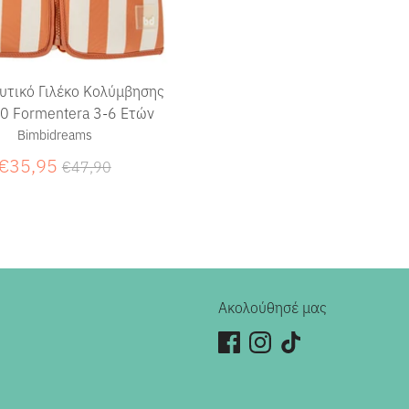
υτικό Γιλέκο Κολύμβησης
0 Formentera 3-6 Ετών
Bimbidreams
Κανονική
€35,95
€47,90
τιμή
Ακολούθησέ μας