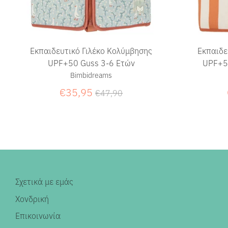
Εκπαιδευτικό Γιλέκο Κολύμβησης
Εκπαιδε
UPF+50 Guss 3-6 Ετών
UPF+5
Bimbidreams
Κανονική
€35,95
€47,90
τιμή
Σχετικά με εμάς
Χονδρική
Επικοινωνία