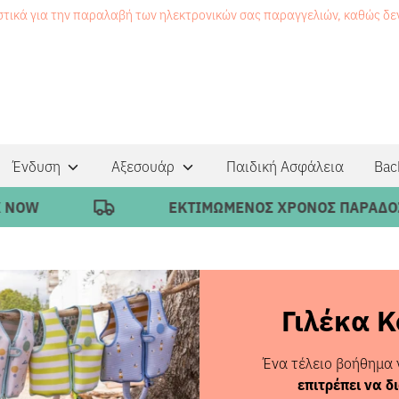
στικά για την παραλαβή των ηλεκτρονικών σας παραγγελιών, καθώς δ
Ένδυση
Αξεσουάρ
Παιδική Ασφάλεια
Bac
ΕΚΤΙΜΩΜΕΝΟΣ ΧΡΟΝΟΣ ΠΑΡΑΔΟΣΗΣ 1-4 ΕΡΓ
Γιλέκα 
Ένα τέλειο βοήθημα 
επιτρέπει να δ