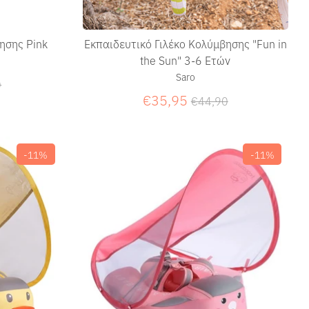
ησης Pink
Εκπαιδευτικό Γιλέκο Κολύμβησης "Fun in
the Sun" 3-6 Ετών
Saro
ική
0
Κανονική
€35,95
€44,90
τιμή
-11%
-11%