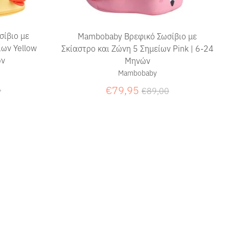
ίβιο με
Mambobaby Βρεφικό Σωσίβιο με
ίων Yellow
Σκίαστρο και Ζώνη 5 Σημείων Pink | 6-24
ών
Μηνών
Mambobaby
ική
Κανονική
€79,95
0
€89,00
τιμή