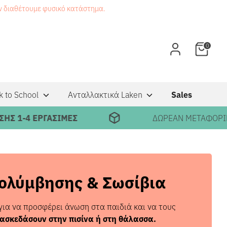
εν διαθέτουμε φυσικό κατάστημα.
0
k to School
Ανταλλακτικά Laken
Sales
ΑΣΙΜΕΣ
ΔΩΡΕΑΝ ΜΕΤΑΦΟΡΙΚΑ ΣΕ ΠΑΡΑΓΓ
Κολύμβησης & Σωσίβια
για να προσφέρει άνωση στα παιδιά και να τους
ιασκεδάσουν στην πισίνα ή στη θάλασσα.