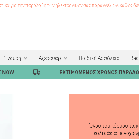
στικά για την παραλαβή των ηλεκτρονικών σας παραγγελιών, καθώς δ
Ένδυση
Αξεσουάρ
Παιδική Ασφάλεια
Bac
ΕΚΤΙΜΩΜΕΝΟΣ ΧΡΟΝΟΣ ΠΑΡΑΔΟΣΗΣ 1-4 ΕΡΓΑΣΙΜΕ
Όλου του κόσμου τα κ
καλτσάκια μονόχρωμ