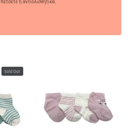
πετσετέ ή αντιολισθητικά.
Sold Out