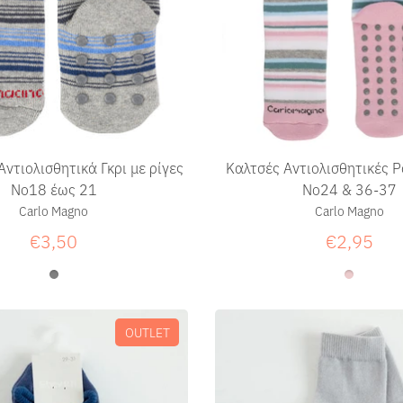
ντιολισθητικά Γκρι με ρίγες
Καλτσές Αντιολισθητικές Ρ
Νο18 έως 21
No24 & 36-37
Carlo Magno
Carlo Magno
€3,50
€2,95
OUTLET