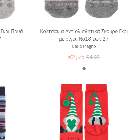
 Γκρι Πουά
Καλτσάκια Αντιολισθητικά Σκούρο Γκρι
7
με ρίγες Νο18 έως 27
Carlo Magno
Κανονική
€2,95
€4,95
τιμή