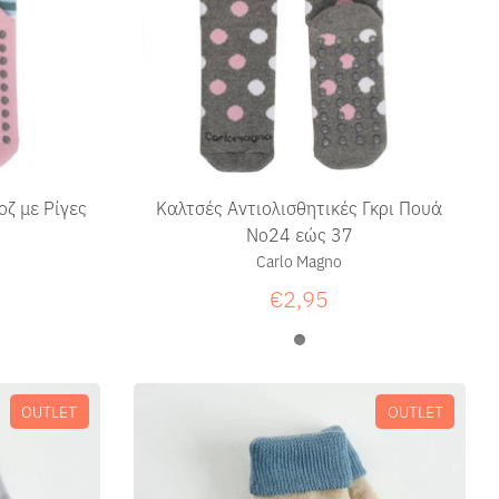
οζ με Ρίγες
Καλτσές Αντιολισθητικές Γκρι Πουά
No24 εώς 37
Carlo Magno
€2,95
OUTLET
OUTLET