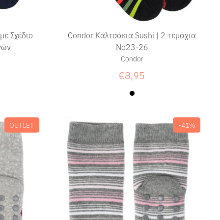
με Σχέδιο
Condor Καλτσάκια Sushi | 2 τεμάχια
νών
Νο23-26
Condor
€8,95
OUTLET
-41%