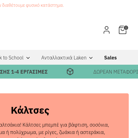
εν διαθέτουμε φυσικό κατάστημα.
0
k to School
Ανταλλακτικά Laken
Sales
Σ
ΔΩΡΕΑΝ ΜΕΤΑΦΟΡΙΚΑ ΣΕ ΠΑΡΑΓΓΕΛΙΕΣ
Κάλτσες
αλτσάκια! Κάλτσες μπεμπέ για βάφτιση, σοσόνια,
α ή πολύχρωμα, με ρίγες, ζωάκια ή αστεράκια,