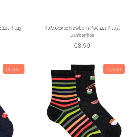
 Σετ 4τμχ.
Καλτσάκια Newborn Ροζ Σετ 4τμχ.
Gamberritos
€8,90
OUTLET
OUTLET