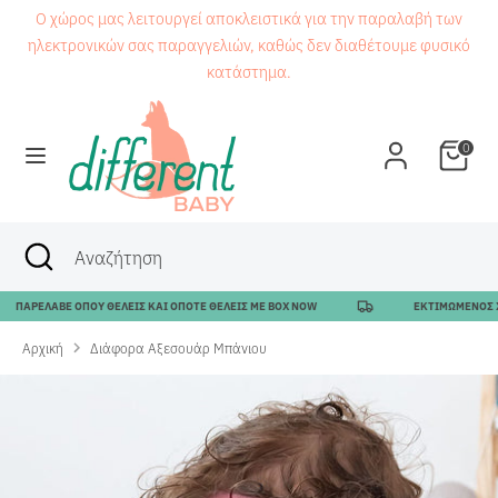
Μετάβαση
Ο χώρος μας λειτουργεί αποκλειστικά για την παραλαβή των
στο
ηλεκτρονικών σας παραγγελιών, καθώς δεν διαθέτουμε φυσικό
περιεχόμενο
κατάστημα.
Αναζήτηση
Αναζήτηση
0
Αναζήτηση
Κλείσιμο
Αναζήτηση
αναζήτησης
ΑΡΕΛΑΒΕ ΟΠΟΥ ΘΕΛΕΙΣ ΚΑΙ ΟΠΟΤΕ ΘΕΛΕΙΣ ΜΕ BOX NOW
ΕΚΤΙΜΩΜΕΝΟΣ ΧΡΟΝΟ
Αρχική
Διάφορα Αξεσουάρ Μπάνιου