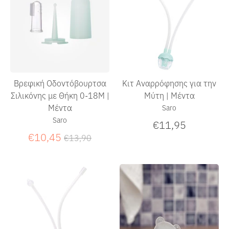
Βρεφική Οδοντόβουρτσα
Κιτ Αναρρόφησης για την
Σιλικόνης με Θήκη 0-18Μ |
Μύτη | Μέντα
Μέντα
Saro
Saro
€11,95
Κανονική
€10,45
€13,90
τιμή