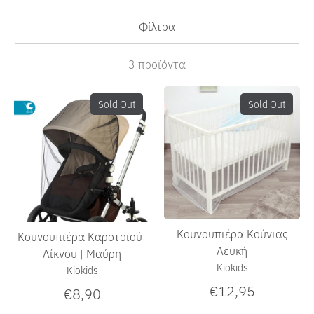
Φίλτρα
3 προϊόντα
Sold Out
Sold Out
Κουνουπιέρα Κούνιας
Κουνουπιέρα Καροτσιού-
Λευκή
Λίκνου | Μαύρη
Kiokids
Kiokids
€12,95
€8,90