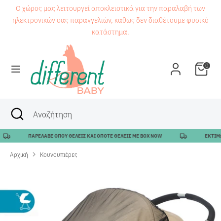
Μετάβαση
Ο χώρος μας λειτουργεί αποκλειστικά για την παραλαβή των
στο
ηλεκτρονικών σας παραγγελιών, καθώς δεν διαθέτουμε φυσικό
περιεχόμενο
κατάστημα.
Αναζήτηση
Αναζήτηση
0
Αναζήτηση
Κλείσιμο
Αναζήτηση
αναζήτησης
ΠΑΡΕΛΑΒΕ ΟΠΟΥ ΘΕΛΕΙΣ ΚΑΙ ΟΠΟΤΕ ΘΕΛΕΙΣ ΜΕ BOX NOW
ΕΚΤΙΜΩΜΕ
Αρχική
Κουνουπιέρες