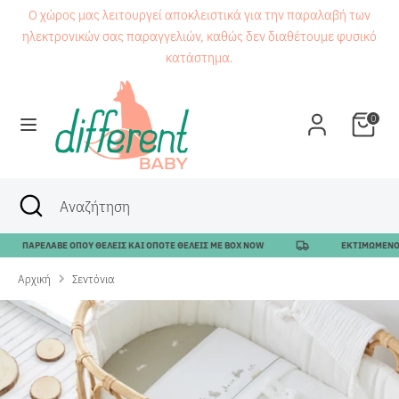
Μετάβαση
Ο χώρος μας λειτουργεί αποκλειστικά για την παραλαβή των
στο
ηλεκτρονικών σας παραγγελιών, καθώς δεν διαθέτουμε φυσικό
περιεχόμενο
κατάστημα.
Αναζήτηση
Αναζήτηση
0
Αναζήτηση
Κλείσιμο
Αναζήτηση
αναζήτησης
ΑΡΕΛΑΒΕ ΟΠΟΥ ΘΕΛΕΙΣ ΚΑΙ ΟΠΟΤΕ ΘΕΛΕΙΣ ΜΕ BOX NOW
ΕΚΤΙΜΩΜΕΝΟΣ ΧΡΟΝ
Αρχική
Σεντόνια