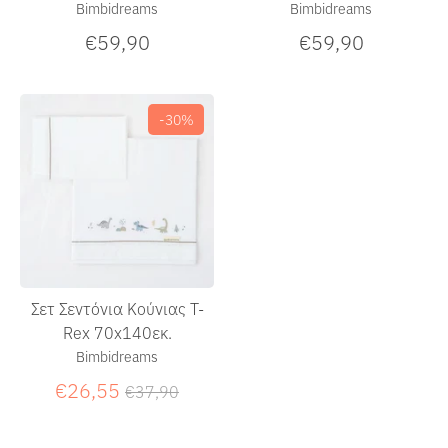
Bimbidreams
Bimbidreams
€59,90
€59,90
-30%
Σετ Σεντόνια Κούνιας T-
Rex 70x140εκ.
Bimbidreams
Κανονική
€26,55
€37,90
τιμή