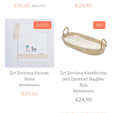
Κανονική
€32,45
€29,95
€64,90
τιμή
OUTLET
ΝΕΟ
Σετ Σεντόνια Κούνιας
Σετ Σεντόνια Καλαθούνας
Kenia
από Οργανικό Βαμβάκι
Niza
Bimbidreams
Bimbidreams
€29,60
€24,90