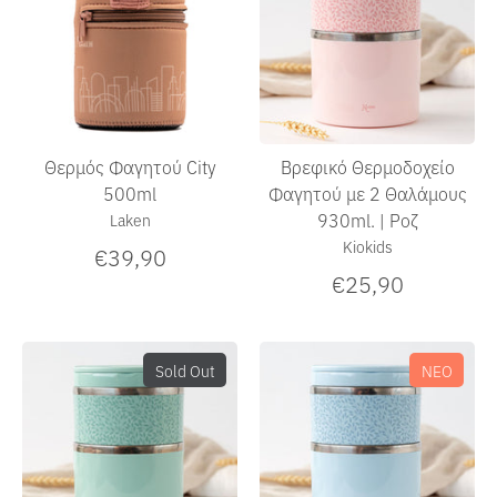
Θερμός Φαγητού City
Βρεφικό Θερμoδοχείο
500ml
Φαγητού με 2 Θαλάμους
930ml. | Ροζ
Laken
Kiokids
€39,90
€25,90
Sold Out
ΝΕΟ