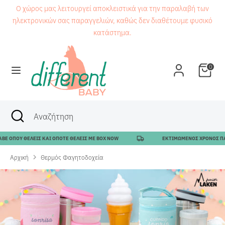
Μετάβαση
Ο χώρος μας λειτουργεί αποκλειστικά για την παραλαβή των
στο
ηλεκτρονικών σας παραγγελιών, καθώς δεν διαθέτουμε φυσικό
περιεχόμενο
κατάστημα.
Αναζήτηση
Αναζήτηση
0
Αναζήτηση
Κλείσιμο
Αναζήτηση
αναζήτησης
Υ ΘΕΛΕΙΣ ΚΑΙ ΟΠΟΤΕ ΘΕΛΕΙΣ ΜΕ BOX NOW
ΕΚΤΙΜΩΜΕΝΟΣ ΧΡΟΝΟΣ ΠΑΡΑΔΟΣΗ
Αρχική
Θερμός Φαγητοδοχεία