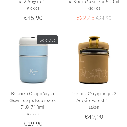
με 2 Δοχεία 1L.
με Κουταλάκι Γκρι 500ml.
Kiokids
Kiokids
Κανονική
€45,90
€22,45
€24,90
τιμή
Sold Out
Βρεφικό Θερμόδοχείο
Θερμός Φαγητού με 2
Φαγητού με Κουταλάκι
Δοχεία Forest 1L.
Σιέλ 710ml.
Laken
Kiokids
€49,90
€19,90