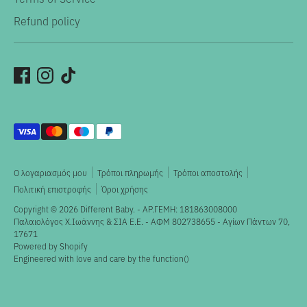
Refund policy
Αποδεκτοί
τρόποι
πληρωμής
Ο λογαριασμός μου
Τρόποι πληρωμής
Τρόποι αποστολής
Πολιτική επιστροφής
Όροι χρήσης
Copyright © 2026
Different Baby
. - ΑΡ.ΓΕΜΗ: 181863008000
Παλαιολόγος X.Ιωάννης & ΣΙΑ Ε.Ε. - ΑΦΜ 802738655 - Αγίων Πάντων 70,
17671
Powered by Shopify
Engineered with love and care by the
function()