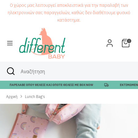
Μετάβαση
Ο χώρος μας λειτουργεί αποκλειστικά για την παραλαβή των
στο
ηλεκτρονικών σας παραγγελιών, καθώς δεν διαθέτουμε φυσικό
περιεχόμενο
κατάστημα.
Αναζήτηση
Αναζήτηση
0
Αναζήτηση
Κλείσιμο
Αναζήτηση
αναζήτησης
ΠΑΡΕΛΑΒΕ ΟΠΟΥ ΘΕΛΕΙΣ ΚΑΙ ΟΠΟΤΕ ΘΕΛΕΙΣ ΜΕ BOX NOW
ΕΚΤΙΜΩΜΕΝΟΣ ΧΡ
Αρχική
Lunch Bag's