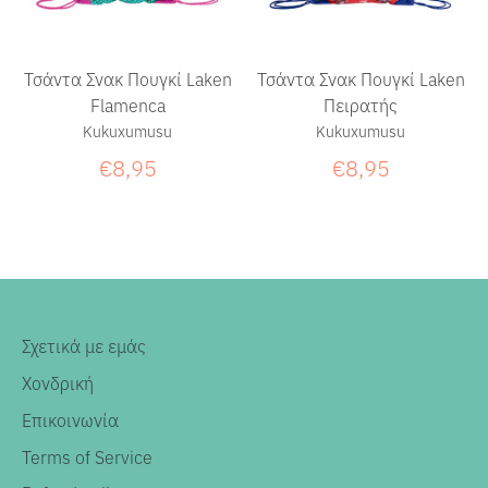
Τσάντα Σνακ Πουγκί Laken
Τσάντα Σνακ Πουγκί Laken
Flamenca
Πειρατής
Kukuxumusu
Kukuxumusu
€8,95
€8,95
Σχετικά με εμάς
Χονδρική
Επικοινωνία
Terms of Service