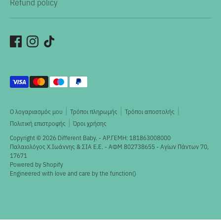
Refund policy
Αποδεκτοί
τρόποι
πληρωμής
Ο λογαριασμός μου
Τρόποι πληρωμής
Τρόποι αποστολής
Πολιτική επιστροφής
Όροι χρήσης
Copyright © 2026
Different Baby
. - ΑΡ.ΓΕΜΗ: 181863008000
Παλαιολόγος X.Ιωάννης & ΣΙΑ Ε.Ε. - ΑΦΜ 802738655 - Αγίων Πάντων 70,
17671
Powered by Shopify
Engineered with love and care by the
function()