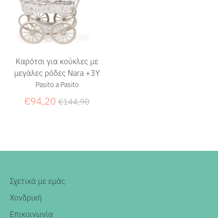
Καρότσι για κούκλες με
μεγάλες ρόδες Nara +3Υ
Pasito a Pasito
Κανονική
€94,20
€144,90
τιμή
Σχετικά με εμάς
Χονδρική
Επικοινωνία