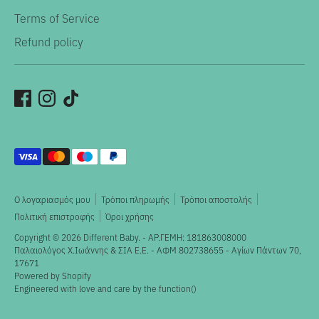
Terms of Service
Refund policy
Αποδεκτοί
τρόποι
πληρωμής
Ο λογαριασμός μου
Τρόποι πληρωμής
Τρόποι αποστολής
Πολιτική επιστροφής
Όροι χρήσης
Copyright © 2026
Different Baby
. - ΑΡ.ΓΕΜΗ: 181863008000
Παλαιολόγος X.Ιωάννης & ΣΙΑ Ε.Ε. - ΑΦΜ 802738655 - Αγίων Πάντων 70,
17671
Powered by Shopify
Engineered with love and care by the
function()