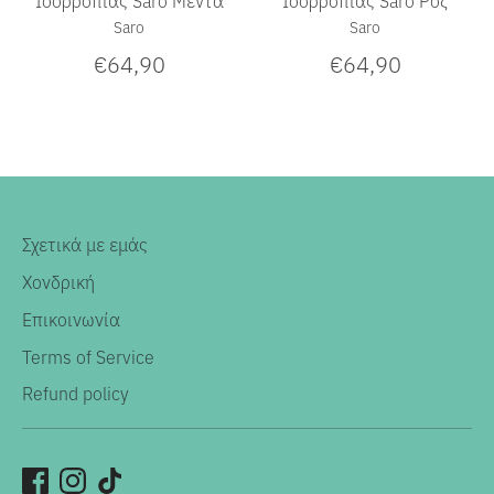
Saro
Saro
€64,90
€64,90
Σχετικά με εμάς
Χονδρική
Επικοινωνία
Terms of Service
Refund policy