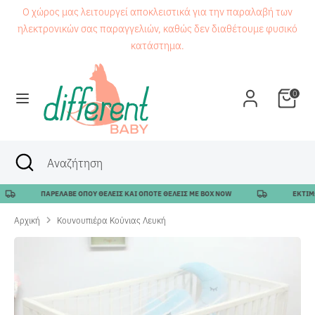
Μετάβαση
Ο χώρος μας λειτουργεί αποκλειστικά για την παραλαβή των
στο
ηλεκτρονικών σας παραγγελιών, καθώς δεν διαθέτουμε φυσικό
περιεχόμενο
κατάστημα.
Αναζήτηση
Αναζήτηση
0
Αναζήτηση
Κλείσιμο
Αναζήτηση
αναζήτησης
ΠΑΡΕΛΑΒΕ ΟΠΟΥ ΘΕΛΕΙΣ ΚΑΙ ΟΠΟΤΕ ΘΕΛΕΙΣ ΜΕ BOX NOW
ΕΚΤΙΜΩΜ
Αρχική
Κουνουπιέρα Κούνιας Λευκή