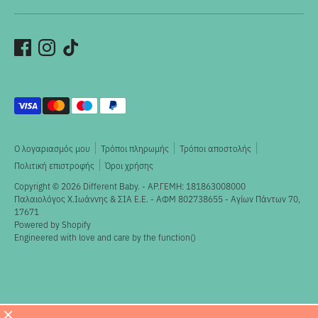
Αποδεκτοί
τρόποι
πληρωμής
Ο λογαριασμός μου
Τρόποι πληρωμής
Τρόποι αποστολής
Πολιτική επιστροφής
Όροι χρήσης
Copyright © 2026
Different Baby
. - ΑΡ.ΓΕΜΗ: 181863008000
Παλαιολόγος X.Ιωάννης & ΣΙΑ Ε.Ε. - ΑΦΜ 802738655 - Αγίων Πάντων 70,
17671
Powered by Shopify
Engineered with love and care by the
function()
×