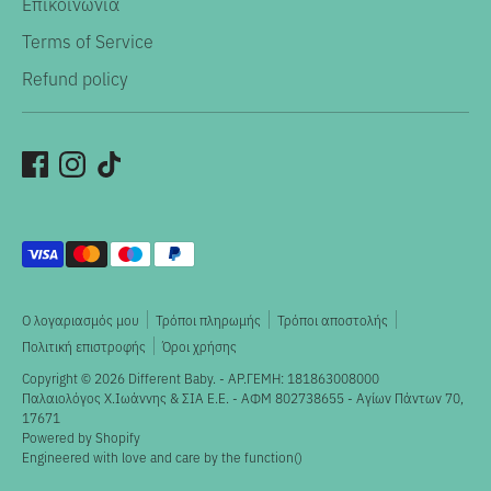
Επικοινωνία
Terms of Service
Refund policy
Αποδεκτοί
τρόποι
πληρωμής
Ο λογαριασμός μου
Τρόποι πληρωμής
Τρόποι αποστολής
Πολιτική επιστροφής
Όροι χρήσης
Copyright © 2026
Different Baby
. - ΑΡ.ΓΕΜΗ: 181863008000
Παλαιολόγος X.Ιωάννης & ΣΙΑ Ε.Ε. - ΑΦΜ 802738655 - Αγίων Πάντων 70,
17671
Powered by Shopify
Engineered with love and care by the
function()