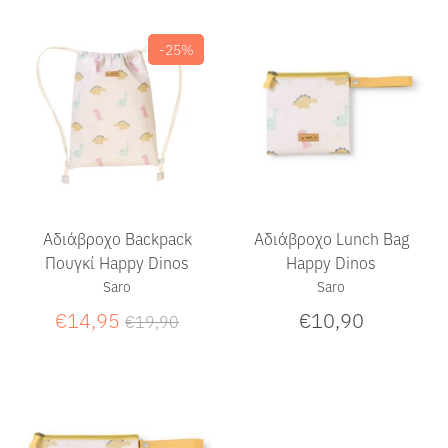
-25%
Αδιάβροχο Backpack
Αδιάβροχο Lunch Bag
Πουγκί Happy Dinos
Happy Dinos
Saro
Saro
Κανονική
€14,95
€10,90
€19,90
τιμή