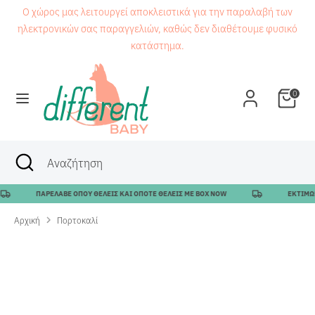
Μετάβαση
Ο χώρος μας λειτουργεί αποκλειστικά για την παραλαβή των
στο
ηλεκτρονικών σας παραγγελιών, καθώς δεν διαθέτουμε φυσικό
περιεχόμενο
κατάστημα.
Αναζήτηση
Αναζήτηση
0
Αναζήτηση
Κλείσιμο
Αναζήτηση
αναζήτησης
ΠΑΡΕΛΑΒΕ ΟΠΟΥ ΘΕΛΕΙΣ ΚΑΙ ΟΠΟΤΕ ΘΕΛΕΙΣ ΜΕ BOX NOW
ΕΚΤΙΜΩΜΕΝ
Αρχική
Πορτοκαλί