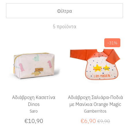
Φίλτρα
5 προϊόντα
-31%
Αδιάβροχη Κασετίνα
Αδιάβροχη Σαλιάρα-Ποδιά
Dinos
με Μανίκια Orange Magic
Saro
Gamberritos
Κανονική
€10,90
€6,90
€9,90
τιμή