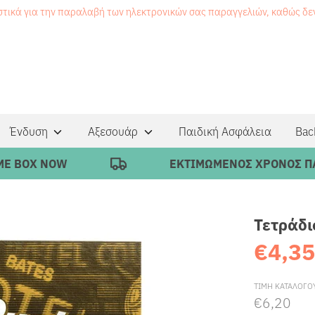
στικά για την παραλαβή των ηλεκτρονικών σας παραγγελιών, καθώς δ
Ένδυση
Αξεσουάρ
Παιδική Ασφάλεια
Bac
OX NOW
ΕΚΤΙΜΩΜΕΝΟΣ ΧΡΟΝΟΣ ΠΑΡΑΔΟ
Τετράδι
€4,3
ΤΙΜΗ ΚΑΤΑΛΟΓΟ
€6,20