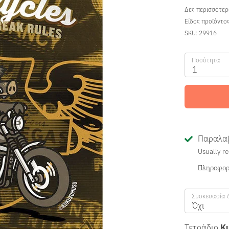
Δες περισσότε
Είδος προϊόντο
SKU:
29916
Ποσότητα
1
Παραλαβ
Usually re
Πληροφορ
Συσκευασία 
Όχι
Τετράδιο
K