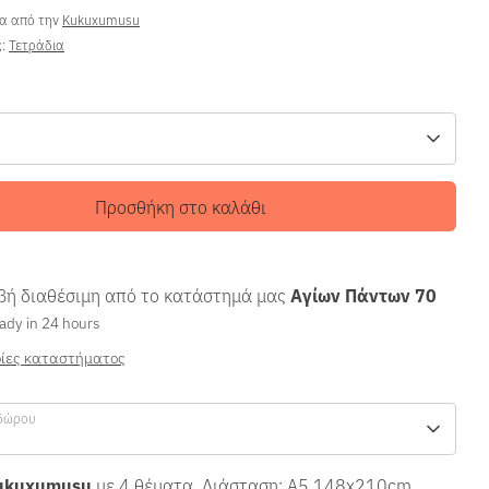
ρα από την
Kukuxumusu
ς:
Τετράδια
Προσθήκη στο καλάθι
ή διαθέσιμη από το κατάστημά μας
Αγίων Πάντων 70
ady in 24 hours
ίες καταστήματος
δώρου
ukuxumusu
με 4 θέματα. Διάσταση: A5 148x210
cm