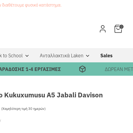
εν διαθέτουμε φυσικό κατάστημα.
0
k to School
Ανταλλακτικά Laken
Sales
ΣΗΣ 1-4 ΕΡΓΑΣΙΜΕΣ
ΔΩΡΕΑΝ ΜΕΤΑΦΟΡΙ
ο Kukuxumusu Α5 Jabali Davison
5
Κανονική
(Χαμηλότερη τιμή 30 ημερών)
τιμή
Υ