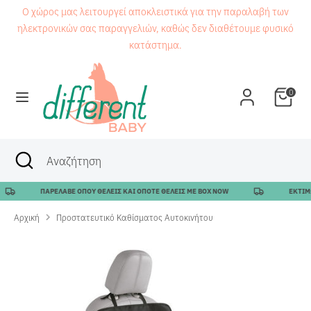
Μετάβαση
Ο χώρος μας λειτουργεί αποκλειστικά για την παραλαβή των
στο
ηλεκτρονικών σας παραγγελιών, καθώς δεν διαθέτουμε φυσικό
περιεχόμενο
κατάστημα.
Αναζήτηση
Αναζήτηση
0
Αναζήτηση
Κλείσιμο
Αναζήτηση
αναζήτησης
ΠΑΡΕΛΑΒΕ ΟΠΟΥ ΘΕΛΕΙΣ ΚΑΙ ΟΠΟΤΕ ΘΕΛΕΙΣ ΜΕ BOX NOW
ΕΚΤΙΜΩΜ
Αρχική
Προστατευτικό Καθίσματος Αυτοκινήτου