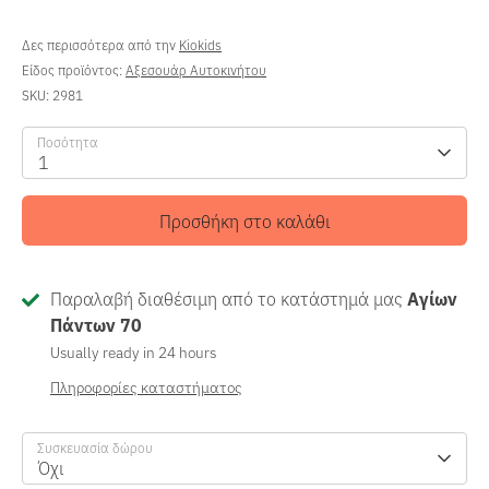
τιμή
Δες περισσότερα από την
Kiokids
Είδος προϊόντος:
Αξεσουάρ Αυτοκινήτου
SKU:
2981
Ποσότητα
1
Προσθήκη στο καλάθι
Παραλαβή διαθέσιμη από το κατάστημά μας
Αγίων
Πάντων 70
Usually ready in 24 hours
Πληροφορίες καταστήματος
Συσκευασία δώρου
Όχι