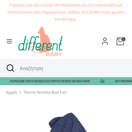
Μετάβαση
Ο χώρος μας λειτουργεί αποκλειστικά για την παραλαβή των
στο
ηλεκτρονικών σας παραγγελιών, καθώς δεν διαθέτουμε φυσικό
περιεχόμενο
κατάστημα.
Αναζήτηση
Αναζήτηση
0
Αναζήτηση
Κλείσιμο
Αναζήτηση
αναζήτησης
ΠΑΡΕΛΑΒΕ ΟΠΟΥ ΘΕΛΕΙΣ ΚΑΙ ΟΠΟΤΕ ΘΕΛΕΙΣ ΜΕ BOX NOW
ΕΚΤΙΜΩΜΕΝΟΣ
Αρχική
Πόντσο Πετσέτα Blue Fish