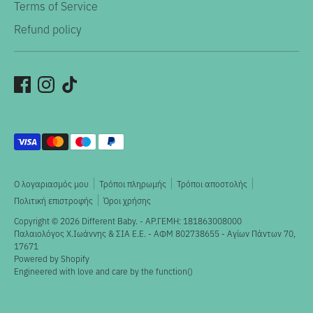
Terms of Service
Refund policy
Αποδεκτοί
τρόποι
πληρωμής
Ο λογαριασμός μου
Τρόποι πληρωμής
Τρόποι αποστολής
Πολιτική επιστροφής
Όροι χρήσης
Copyright © 2026
Different Baby
. - ΑΡ.ΓΕΜΗ: 181863008000
Παλαιολόγος X.Ιωάννης & ΣΙΑ Ε.Ε. - ΑΦΜ 802738655 - Αγίων Πάντων 70,
17671
Powered by Shopify
Engineered with love and care by the
function()