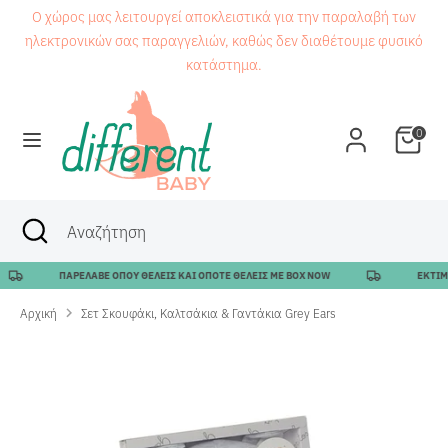
Μετάβαση
Ο χώρος μας λειτουργεί αποκλειστικά για την παραλαβή των
στο
ηλεκτρονικών σας παραγγελιών, καθώς δεν διαθέτουμε φυσικό
περιεχόμενο
κατάστημα.
Αναζήτηση
Αναζήτηση
0
Αναζήτηση
Κλείσιμο
Αναζήτηση
αναζήτησης
ΠΑΡΕΛΑΒΕ ΟΠΟΥ ΘΕΛΕΙΣ ΚΑΙ ΟΠΟΤΕ ΘΕΛΕΙΣ ΜΕ BOX NOW
ΕΚΤΙΜΩ
Αρχική
Σετ Σκουφάκι, Καλτσάκια & Γαντάκια Grey Ears