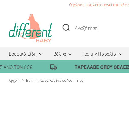
Μετάβαση
Ο χώρος μας λειτουργεί αποκλει
στο
περιεχόμενο
Αναζήτηση
Αναζήτηση
Βρεφικά Είδη
Βόλτα
Για την Παραλία
Ω ΤΩΝ 60€
ΠΑΡΕΛΑΒΕ ΟΠΟΥ ΘΕΛΕΙΣ ΚΑΙ
Αρχική
Bemini Πάντα Κρεβατιού Yoshi Blue