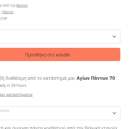
ρα από την
Bemini
ς:
Πάντες
67JP
Προσθήκη στο καλάθι
ή διαθέσιμη από το κατάστημά μας
Αγίων Πάντων 70
ady in 24 hours
ίες καταστήματος
δώρου
ή και όμορφη πάντα κρεβατιού από την βελγική εταιρία