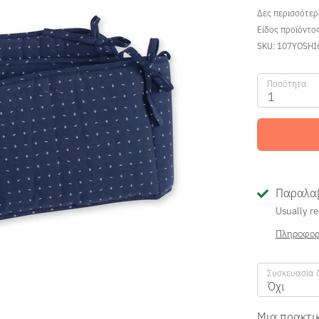
Δες περισσότε
Είδος προϊόντο
SKU:
107YOSHI
Ποσότητα
1
Παραλαβ
Usually re
Πληροφορ
Συσκευασία 
Όχι
Μια πρακτικ