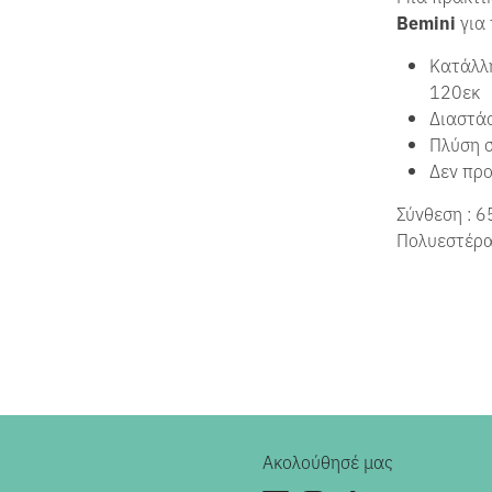
Bemini
για 
Κατάλλη
120εκ
Διαστάσ
Πλύση σ
Δεν προ
Σύνθεση : 
Πολυεστέρ
Ακολούθησέ μας