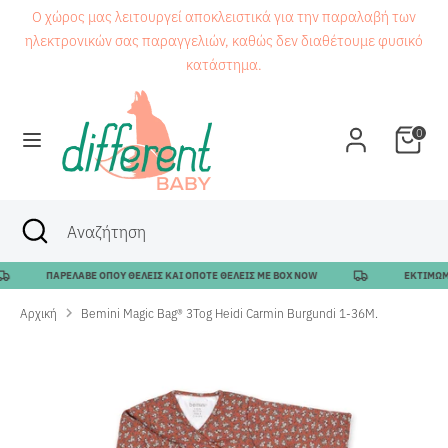
Μετάβαση
Ο χώρος μας λειτουργεί αποκλειστικά για την παραλαβή των
στο
ηλεκτρονικών σας παραγγελιών, καθώς δεν διαθέτουμε φυσικό
περιεχόμενο
κατάστημα.
Αναζήτηση
Αναζήτηση
0
Αναζήτηση
Κλείσιμο
Αναζήτηση
αναζήτησης
ΠΑΡΕΛΑΒΕ ΟΠΟΥ ΘΕΛΕΙΣ ΚΑΙ ΟΠΟΤΕ ΘΕΛΕΙΣ ΜΕ BOX NOW
ΕΚΤΙΜΩΜΕΝ
Αρχική
Bemini Magic Bag® 3Tog Heidi Carmin Burgundi 1-36M.