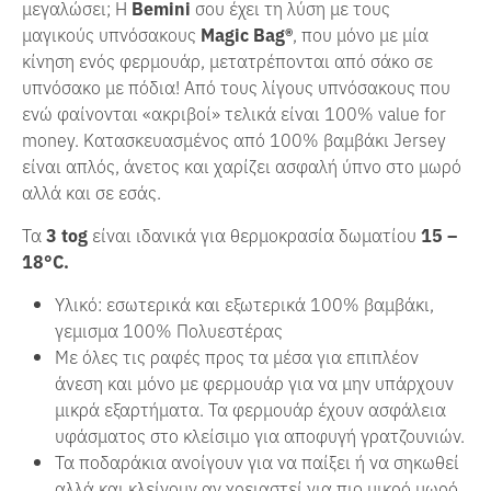
μεγαλώσει; Η
Bemini
σου έχει τη λύση με τους
μαγικούς υπνόσακους
Magic Bag®
, που μόνο με μία
κίνηση ενός φερμουάρ, μετατρέπονται από σάκο σε
υπνόσακο με πόδια! Από τους λίγους υπνόσακους που
ενώ φαίνονται «ακριβοί» τελικά είναι 100% value for
money. Κατασκευασμένος από 100% βαμβάκι Jersey
είναι απλός, άνετος και χαρίζει ασφαλή ύπνο στο μωρό
αλλά και σε εσάς.
Τα
3
tog
είναι ιδανικά για θερμοκρασία δωματίου
15 –
18°
C
.
Υλικό: εσωτερικά και εξωτερικά 100% βαμβάκι,
γεμισμα 100% Πολυεστέρας
Με όλες τις ραφές προς τα μέσα για επιπλέον
άνεση και μόνο με φερμουάρ για να μην υπάρχουν
μικρά εξαρτήματα. Τα φερμουάρ έχουν ασφάλεια
υφάσματος στο κλείσιμο για αποφυγή γρατζουνιών.
Τα ποδαράκια ανοίγουν για να παίξει ή να σηκωθεί
αλλά και κλείνουν αν χρειαστεί για πιο μικρό μωρό.