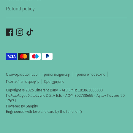
Refund policy
Αποδεκτοί
τρόποι
πληρωμής
Ο λογαριασμός μου
Τρόποι πληρωμής
Τρόποι αποστολής
Πολιτική επιστροφής
Όροι χρήσης
Copyright © 2026
Different Baby
. - ΑΡ.ΓΕΜΗ: 181863008000
Παλαιολόγος X.Ιωάννης & ΣΙΑ Ε.Ε. - ΑΦΜ 802738655 - Αγίων Πάντων 70,
17671
Powered by Shopify
Engineered with love and care by the
function()