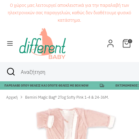
Μετάβαση
Ο χώρος μας λειτουργεί αποκλειστικά για την παραλαβή των
στο
ηλεκτρονικών σας παραγγελιών, καθώς δεν διαθέτουμε φυσικό
περιεχόμενο
κατάστημα.
Αναζήτηση
Αναζήτηση
0
Αναζήτηση
Κλείσιμο
Αναζήτηση
αναζήτησης
ΠΑΡΕΛΑΒΕ ΟΠΟΥ ΘΕΛΕΙΣ ΚΑΙ ΟΠΟΤΕ ΘΕΛΕΙΣ ΜΕ BOX NOW
ΕΚΤΙΜΩΜΕΝΟΣ ΧΡΟ
Αρχική
Bemini Magic Bag® 2Tog Softy Pink 1-4 & 24-36M.