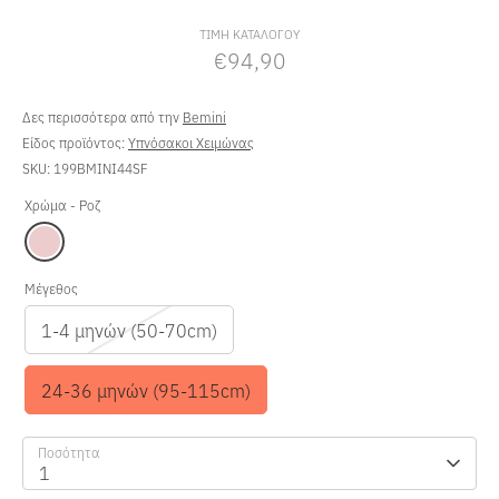
τιμή
ΤΙΜΗ ΚΑΤΑΛΟΓΟΥ
€94,90
Δες περισσότερα από την
Bemini
Είδος προϊόντος:
Υπνόσακοι Χειμώνας
SKU:
199BMINI44SF
Χρώμα -
Ροζ
Μέγεθος
1-4 μηνών (50-70cm)
24-36 μηνών (95-115cm)
Ποσότητα
1