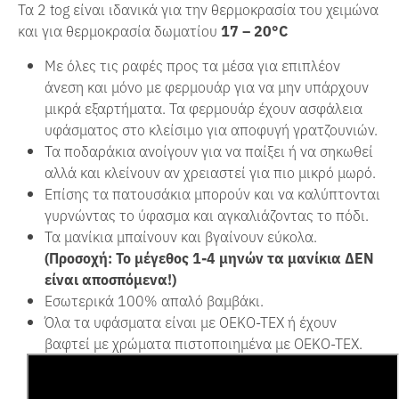
Τα 2 tog είναι ιδανικά για την θερμοκρασία του χειμώνα
και για θερμοκρασία δωματίου
17 – 20°C
Με όλες τις ραφές προς τα μέσα για επιπλέον
άνεση και μόνο με φερμουάρ για να μην υπάρχουν
μικρά εξαρτήματα. Τα φερμουάρ έχουν ασφάλεια
υφάσματος στο κλείσιμο για αποφυγή γρατζουνιών.
Τα ποδαράκια ανοίγουν για να παίξει ή να σηκωθεί
αλλά και κλείνουν αν χρειαστεί για πιο μικρό μωρό.
Επίσης τα πατουσάκια μπορούν και να καλύπτονται
γυρνώντας το ύφασμα και αγκαλιάζοντας το πόδι.
Τα μανίκια μπαίνουν και βγαίνουν εύκολα.
(Προσοχή: Το μέγεθος 1-4 μηνών τα μανίκια ΔΕΝ
είναι αποσπόμενα!)
Εσωτερικά 100% απαλό βαμβάκι.
Όλα τα υφάσματα είναι με OEKO-TEX ή έχουν
βαφτεί με χρώματα πιστοποιημένα με OEKO-TEX.