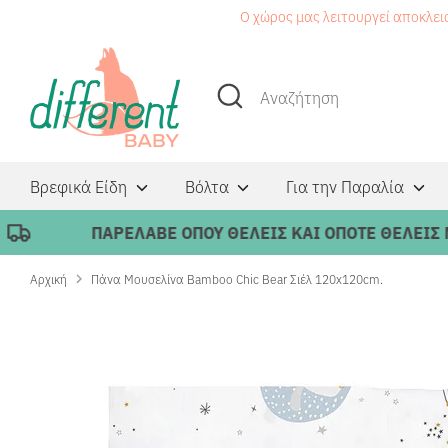
Μετάβαση
Ο χώρος μας λειτουργεί αποκλει
στο
περιεχόμενο
Αναζήτηση
Αναζήτηση
Βρεφικά Είδη
Βόλτα
Για την Παραλία
ΠΑΡΕΛΑΒΕ ΟΠΟΥ ΘΕΛΕΙΣ ΚΑΙ ΟΠΟΤΕ ΘΕΛΕΙΣ ΜΕ 
Αρχική
Πάνα Μουσελίνα Bamboo Chic Bear Σιέλ 120x120cm.