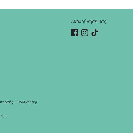
Ακολούθησέ μας
ιστροφής
Όροι χρήσης
7671