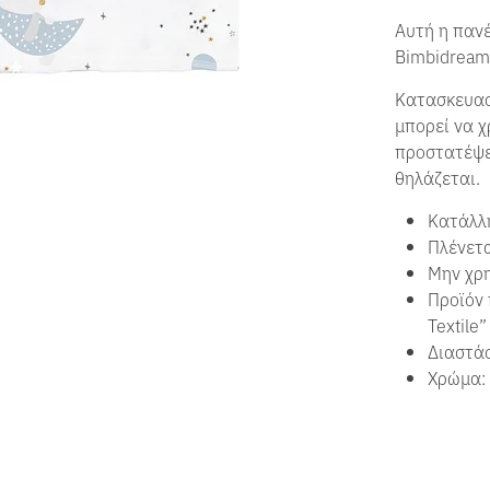
Αυτή η παν
Bimbidreams
Κατασκευασ
μπορεί να χ
προστατέψετ
θηλάζεται.
Κατάλλη
Πλένετα
Μην χρη
Προϊόν 
Textile
Διαστάσ
Χρώμα: