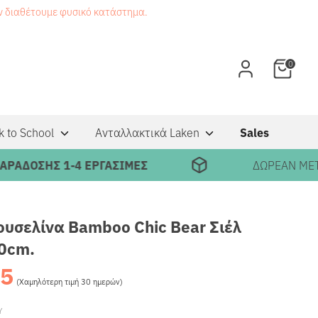
εν διαθέτουμε φυσικό κατάστημα.
0
k to School
Ανταλλακτικά Laken
Sales
ΟΣΗΣ 1-4 ΕΡΓΑΣΙΜΕΣ
ΔΩΡΕΑΝ ΜΕΤΑΦΟΡ
υσελίνα Bamboo Chic Bear Σιέλ
0cm.
95
Κανονική
(Χαμηλότερη τιμή 30 ημερών)
τιμή
Υ