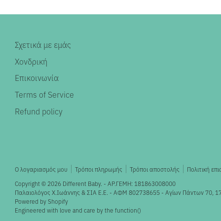
Σχετικά με εμάς
Χονδρική
Επικοινωνία
Terms of Service
Refund policy
Ο λογαριασμός μου
Τρόποι πληρωμής
Τρόποι αποστολής
Πολιτική επ
Copyright © 2026
Different Baby
. - ΑΡ.ΓΕΜΗ: 181863008000
Παλαιολόγος X.Ιωάννης & ΣΙΑ Ε.Ε. - ΑΦΜ 802738655 - Αγίων Πάντων 70, 1
Powered by Shopify
Engineered with love and care by the
function()