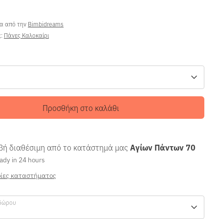
ρα από την
Bimbidreams
ς:
Πάνες Καλοκαίρι
Προσθήκη στο καλάθι
ή διαθέσιμη από το κατάστημά μας
Αγίων Πάντων 70
ady in 24 hours
ίες καταστήματος
δώρου