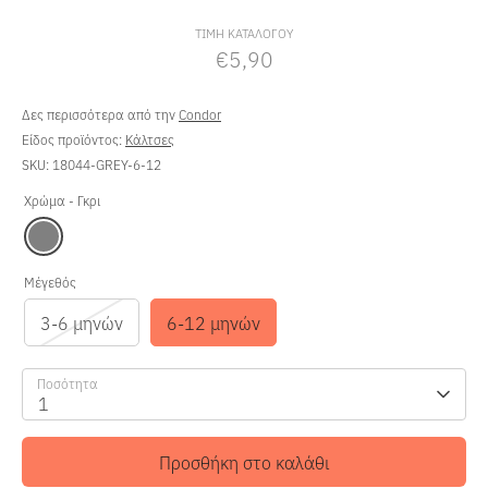
τιμή
ΤΙΜΗ ΚΑΤΑΛΟΓΟΥ
€5,90
Δες περισσότερα από την
Condor
Είδος προϊόντος:
Κάλτσες
SKU:
18044-GREY-6-12
Χρώμα -
Γκρι
Μέγεθός
3-6 μηνών
6-12 μηνών
Ποσότητα
1
Προσθήκη στο καλάθι