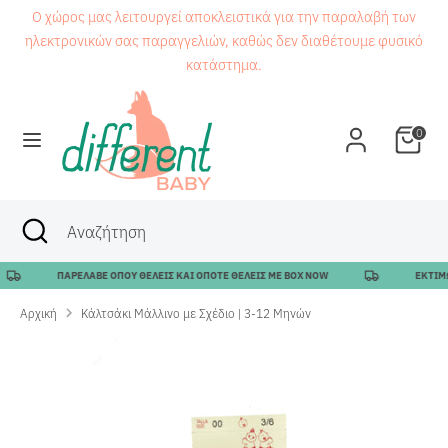
Μετάβαση
Ο χώρος μας λειτουργεί αποκλειστικά για την παραλαβή των
στο
ηλεκτρονικών σας παραγγελιών, καθώς δεν διαθέτουμε φυσικό
περιεχόμενο
κατάστημα.
Αναζήτηση
Αναζήτηση
0
Αναζήτηση
Κλείσιμο
Αναζήτηση
αναζήτησης
ΠΑΡΕΛΑΒΕ ΟΠΟΥ ΘΕΛΕΙΣ ΚΑΙ ΟΠΟΤΕ ΘΕΛΕΙΣ ΜΕ BOX NOW
ΕΚΤΙΜΩΜ
Αρχική
Κάλτσάκι Μάλλινο με Σχέδιο | 3-12 Μηνών