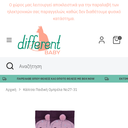
Μετάβαση
Ο χώρος μας λειτουργεί αποκλειστικά για την παραλαβή των
στο
ηλεκτρονικών σας παραγγελιών, καθώς δεν διαθέτουμε φυσικό
περιεχόμενο
κατάστημα.
Αναζήτηση
Αναζήτηση
0
Αναζήτηση
Κλείσιμο
Αναζήτηση
αναζήτησης
ΠΑΡΕΛΑΒΕ ΟΠΟΥ ΘΕΛΕΙΣ ΚΑΙ ΟΠΟΤΕ ΘΕΛΕΙΣ ΜΕ BOX NOW
ΕΚΤΙΜΩ
Αρχική
Κάλτσα Παιδική Ομπρέλα No27-31