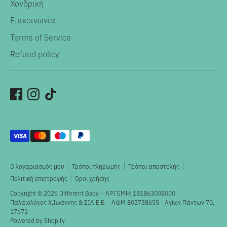
Χονδρική
Επικοινωνία
Terms of Service
Refund policy
Αποδεκτοί
τρόποι
πληρωμής
Ο λογαριασμός μου
Τρόποι πληρωμής
Τρόποι αποστολής
Πολιτική επιστροφής
Όροι χρήσης
Copyright © 2026
Different Baby
. - ΑΡ.ΓΕΜΗ: 181863008000
Παλαιολόγος X.Ιωάννης & ΣΙΑ Ε.Ε. - ΑΦΜ 802738655 - Αγίων Πάντων 70,
17671
Powered by Shopify