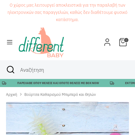
Μετάβαση
Ο χώρος μας λειτουργεί αποκλειστικά για την παραλαβή των
στο
ηλεκτρονικών σας παραγγελιών, καθώς δεν διαθέτουμε φυσικό
περιεχόμενο
κατάστημα.
Αναζήτηση
Αναζήτηση
0
Αναζήτηση
Κλείσιμο
Αναζήτηση
αναζήτησης
ΠΑΡΕΛΑΒΕ ΟΠΟΥ ΘΕΛΕΙΣ ΚΑΙ ΟΠΟΤΕ ΘΕΛΕΙΣ ΜΕ BOX NOW
ΕΚΤΙΜΩΜΕ
Αρχική
Βούρτσα Καθαρισμού Μπιμπερό και Θηλών