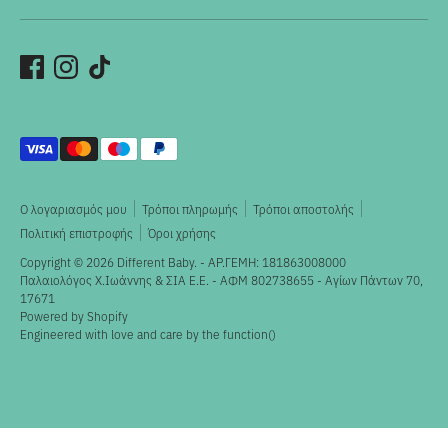
Αποδεκτοί
τρόποι
πληρωμής
Ο λογαριασμός μου
Τρόποι πληρωμής
Τρόποι αποστολής
Πολιτική επιστροφής
Όροι χρήσης
Copyright © 2026
Different Baby
. - ΑΡ.ΓΕΜΗ: 181863008000
Παλαιολόγος X.Ιωάννης & ΣΙΑ Ε.Ε. - ΑΦΜ 802738655 - Αγίων Πάντων 70,
17671
Powered by Shopify
Engineered with love and care by the
function()