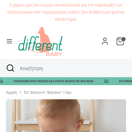
Μετάβαση
Ο χώρος μας λειτουργεί αποκλειστικά για την παραλαβή των
στο
ηλεκτρονικών σας παραγγελιών, καθώς δεν διαθέτουμε φυσικό
περιεχόμενο
κατάστημα.
Αναζήτηση
Αναζήτηση
0
Αναζήτηση
Κλείσιμο
Αναζήτηση
αναζήτησης
ΠΑΡΕΛΑΒΕ ΟΠΟΥ ΘΕΛΕΙΣ ΚΑΙ ΟΠΟΤΕ ΘΕΛΕΙΣ ΜΕ BOX NOW
ΕΚΤΙΜΩΜΕΝΟ
Αρχική
Σετ Φαγητού "Bamboo" | Γκρι