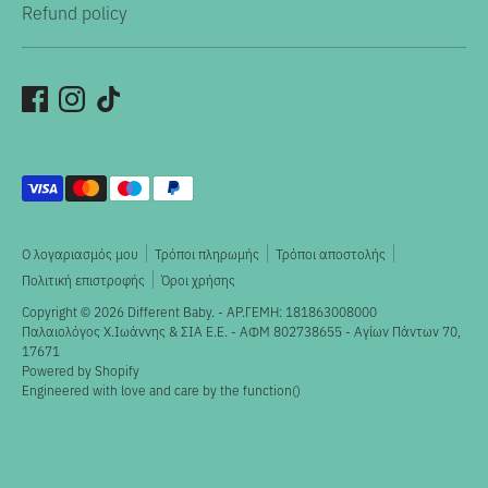
Refund policy
Αποδεκτοί
τρόποι
πληρωμής
Ο λογαριασμός μου
Τρόποι πληρωμής
Τρόποι αποστολής
Πολιτική επιστροφής
Όροι χρήσης
Copyright © 2026
Different Baby
. - ΑΡ.ΓΕΜΗ: 181863008000
Παλαιολόγος X.Ιωάννης & ΣΙΑ Ε.Ε. - ΑΦΜ 802738655 - Αγίων Πάντων 70,
17671
Powered by Shopify
Engineered with love and care by the
function()