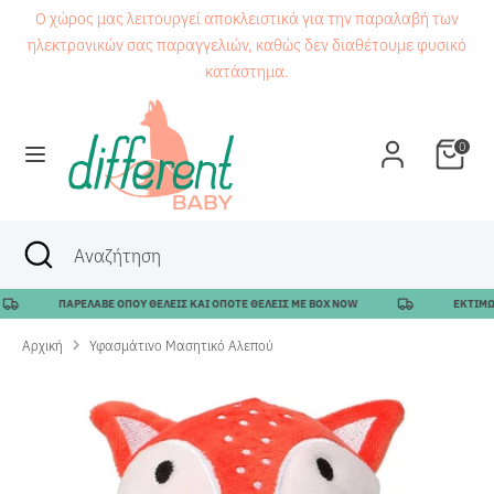
Μετάβαση
Ο χώρος μας λειτουργεί αποκλειστικά για την παραλαβή των
στο
ηλεκτρονικών σας παραγγελιών, καθώς δεν διαθέτουμε φυσικό
περιεχόμενο
κατάστημα.
Αναζήτηση
Αναζήτηση
0
Αναζήτηση
Κλείσιμο
Αναζήτηση
αναζήτησης
ΠΑΡΕΛΑΒΕ ΟΠΟΥ ΘΕΛΕΙΣ ΚΑΙ ΟΠΟΤΕ ΘΕΛΕΙΣ ΜΕ BOX NOW
ΕΚΤΙΜΩΜΕ
Αρχική
Υφασμάτινο Μασητικό Αλεπού