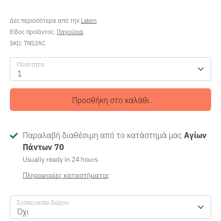
Δες περισσότερα από την
Laken
Είδος προϊόντος:
Παγούρια
SKU:
TNS2AC
Ποσότητα
1
Προσθήκη στο καλάθι
Παραλαβή διαθέσιμη από το κατάστημά μας
Αγίων
Πάντων 70
Usually ready in 24 hours
Πληροφορίες καταστήματος
Συσκευασία δώρου
Όχι