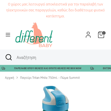
Μετάβαση
Ο χώρος μας λειτουργεί αποκλειστικά για την παραλαβή των
στο
ηλεκτρονικών σας παραγγελιών, καθώς δεν διαθέτουμε φυσικό
περιεχόμενο
κατάστημα.
Αναζήτηση
Αναζήτηση
0
Αναζήτηση
Κλείσιμο
Αναζήτηση
αναζήτησης
ΠΑΡΕΛΑΒΕ ΟΠΟΥ ΘΕΛΕΙΣ ΚΑΙ ΟΠΟΤΕ ΘΕΛΕΙΣ ΜΕ BOX NOW
ΕΚΤΙΜΩΜ
Αρχική
Παγούρι Tritan Μπλε 750ml. - Πώμα Summit