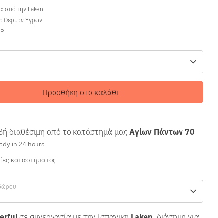
ρα από την
Laken
ς:
Θερμός Υγρών
-P
Προσθήκη στο καλάθι
ή διαθέσιμη από το κατάστημά μας
Αγίων Πάντων 70
ady in 24 hours
ίες καταστήματος
δώρου
erful
σε συνεργασία με την Ισπανική
Laken
, διάσημη για