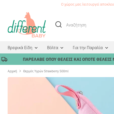
Μετάβαση
Ο χώρος μας λειτουργεί αποκλει
στο
περιεχόμενο
Αναζήτηση
Αναζήτηση
Βρεφικά Είδη
Βόλτα
Για την Παραλία
ΠΑΡΕΛΑΒΕ ΟΠΟΥ ΘΕΛΕΙΣ ΚΑΙ ΟΠΟΤΕ ΘΕΛΕΙΣ ΜΕ B
Αρχική
Θερμός Υγρών Strawberry 500ml