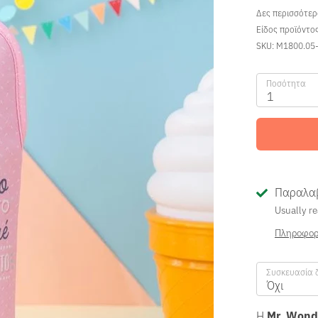
Δες περισσότε
Είδος προϊόντο
SKU:
M1800.05
Ποσότητα
1
Παραλαβ
Usually re
Πληροφορ
Συσκευασία 
Όχι
Η
Mr. Wond