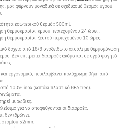
ης, μας φέρνουν μοναδικά σε σχεδιασμό θερμός υγρού
.
κότητα εσωτερικού θερμός 500ml.
ση θερμοκρασίας κρύου περιεχομένου 24 ώρες.
ση θερμοκρασίας ζεστού περιεχομένου 10 ώρες.
ικό δοχείο από 18/8 ανοξείδωτο ατσάλι με θερμομόνωση
έρος. Δεν επιτρέπει διαρροές ακόμα και σε υγρό φαγητό
ούπες.
και εργονομικό, περιλαμβάνει πολύχρωμη θήκη από
e.
από 100% inox (καπάκι πλαστικό BPA free).
οιχώματα.
τηρεί μυρωδιές.
κλείσιμο για να αποφεύγονται οι διαρροές.
ι, δεν ιδρώνει.
α στομίου 52mm.