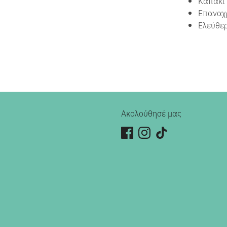
Καπάκι 
Επαναχρ
Ελεύθερ
Ακολούθησέ μας