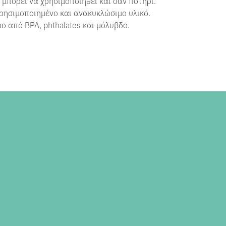
μπορεί να χρησιμοποιηθεί και σαν ποτήρι.
ησιμοποιημένο και ανακυκλώσιμο υλικό.
ο από BPA, phthalates και μόλυβδο.