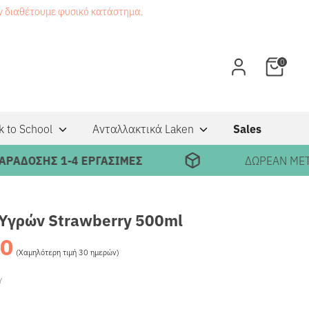
εν διαθέτουμε φυσικό κατάστημα.
0
k to School
Ανταλλακτικά Laken
Sales
ΗΣ 1-4 ΕΡΓΑΣΙΜΕΣ
ΔΩΡΕΑΝ ΜΕΤΑΦΟΡΙ
Υγρών Strawberry 500ml
90
Κανονική
(Χαμηλότερη τιμή 30 ημερών)
τιμή
Υ