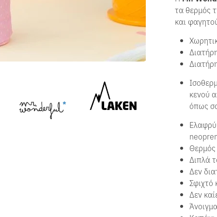
τα θερμός τ
και φαγητού
Χωρητι
Διατήρη
Διατήρη
Ισοθερμ
κενού α
όπως σ
Ελαφρύ 
neopren
Θερμός 
Διπλά τ
Δεν δια
Σφιχτό 
Δεν καίε
Άνοιγμ