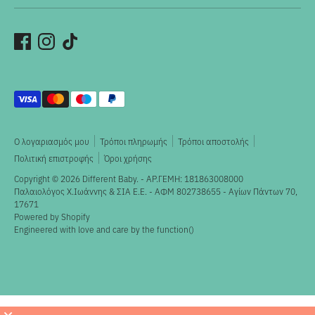
Αποδεκτοί
τρόποι
πληρωμής
Ο λογαριασμός μου
Τρόποι πληρωμής
Τρόποι αποστολής
Πολιτική επιστροφής
Όροι χρήσης
Copyright © 2026
Different Baby
. - ΑΡ.ΓΕΜΗ: 181863008000
Παλαιολόγος X.Ιωάννης & ΣΙΑ Ε.Ε. - ΑΦΜ 802738655 - Αγίων Πάντων 70,
17671
Powered by Shopify
Engineered with love and care by the
function()
×