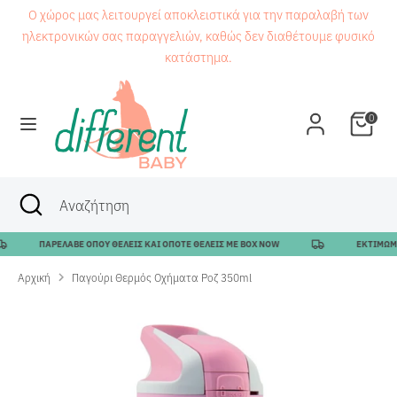
Μετάβαση
Ο χώρος μας λειτουργεί αποκλειστικά για την παραλαβή των
στο
ηλεκτρονικών σας παραγγελιών, καθώς δεν διαθέτουμε φυσικό
περιεχόμενο
κατάστημα.
Αναζήτηση
Αναζήτηση
0
Αναζήτηση
Κλείσιμο
Αναζήτηση
αναζήτησης
ΠΑΡΕΛΑΒΕ ΟΠΟΥ ΘΕΛΕΙΣ ΚΑΙ ΟΠΟΤΕ ΘΕΛΕΙΣ ΜΕ BOX NOW
ΕΚΤΙΜΩΜΕΝ
Αρχική
Παγούρι Θερμός Οχήματα Ροζ 350ml