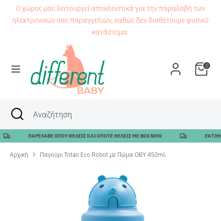
Μετάβαση
Ο χώρος μας λειτουργεί αποκλειστικά για την παραλαβή των
στο
ηλεκτρονικών σας παραγγελιών, καθώς δεν διαθέτουμε φυσικό
περιεχόμενο
κατάστημα.
Αναζήτηση
Αναζήτηση
0
Αναζήτηση
Κλείσιμο
Αναζήτηση
αναζήτησης
ΠΑΡΕΛΑΒΕ ΟΠΟΥ ΘΕΛΕΙΣ ΚΑΙ ΟΠΟΤΕ ΘΕΛΕΙΣ ΜΕ BOX NOW
ΕΚΤΙΜΩΜ
Αρχική
Παγούρι Tritan Eco Robot με Πώμα OBY 450ml.