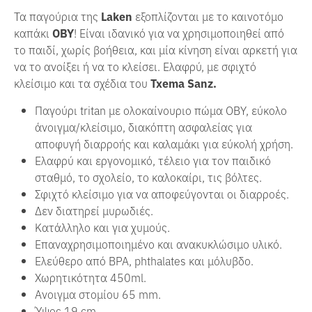
Τα παγούρια της
Laken
εξοπλίζονται με το καινοτόμο
καπάκι
ΟΒΥ
! Είναι ιδανικό για να χρησιμοποιηθεί από
το παιδί, χωρίς βοήθεια, και μία κίνηση είναι αρκετή για
να το ανοίξει ή να το κλείσει. Ελαφρύ, με σφιχτό
κλείσιμο και τα σχέδια του
Txema Sanz.
Παγούρι tritan με ολοκαίνουριο πώμα ΟΒΥ, εύκολο
άνοιγμα/κλείσιμο, διακόπτη ασφαλείας για
αποφυγή διαρροής και καλαμάκι για εύκολή χρήση.
Ελαφρύ και εργονομικό, τέλειο για τον παιδικό
σταθμό, το σχολείο, το καλοκαίρι, τις βόλτες.
Σφιχτό κλείσιμο για να αποφεύγονται οι διαρροές.
Δεν διατηρεί μυρωδιές.
Κατάλληλο και για χυμούς.
Επαναχρησιμοποιημένο και ανακυκλώσιμο υλικό.
Ελεύθερο από BPA, phthalates και μόλυβδο.
Χωρητικότητα 450ml.
Ανοιγμα στομίου 65 mm.
Ύψος 19 cm.