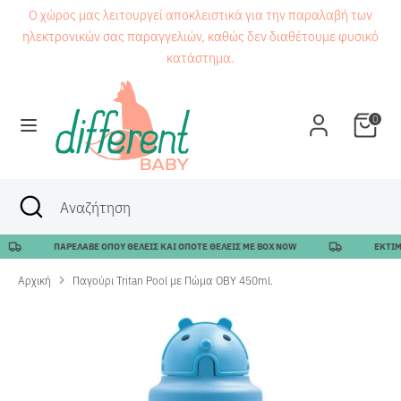
Μετάβαση
Ο χώρος μας λειτουργεί αποκλειστικά για την παραλαβή των
στο
ηλεκτρονικών σας παραγγελιών, καθώς δεν διαθέτουμε φυσικό
περιεχόμενο
κατάστημα.
Αναζήτηση
Αναζήτηση
0
Αναζήτηση
Κλείσιμο
Αναζήτηση
αναζήτησης
ΠΑΡΕΛΑΒΕ ΟΠΟΥ ΘΕΛΕΙΣ ΚΑΙ ΟΠΟΤΕ ΘΕΛΕΙΣ ΜΕ BOX NOW
ΕΚΤΙΜΩΜ
Αρχική
Παγούρι Tritan Pool με Πώμα OBY 450ml.