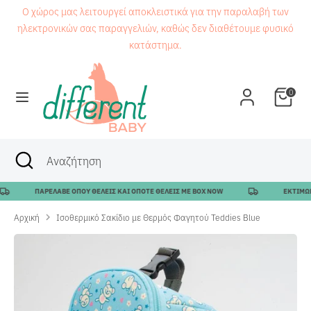
Μετάβαση
Ο χώρος μας λειτουργεί αποκλειστικά για την παραλαβή των
στο
ηλεκτρονικών σας παραγγελιών, καθώς δεν διαθέτουμε φυσικό
περιεχόμενο
κατάστημα.
Αναζήτηση
Αναζήτηση
0
Αναζήτηση
Κλείσιμο
Αναζήτηση
αναζήτησης
ΠΑΡΕΛΑΒΕ ΟΠΟΥ ΘΕΛΕΙΣ ΚΑΙ ΟΠΟΤΕ ΘΕΛΕΙΣ ΜΕ BOX NOW
ΕΚΤΙΜΩΜΕΝ
Αρχική
Ισοθερμικό Σακίδιο με Θερμός Φαγητού Teddies Blue