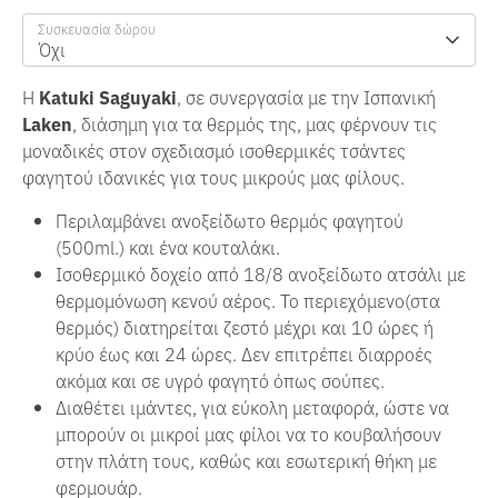
Συσκευασία δώρου
Όχι
Η
K
atuki Saguyaki
,
σε συνεργασία με την Ισπανική
Laken
, διάσημη για τα θερμός της, μας φέρνουν τις
μοναδικές στον σχεδιασμό ισοθερμικές τσάντες
φαγητού ιδανικές για τους μικρούς μας φίλους.
Περιλαμβάνει ανοξείδωτo θερμός φαγητού
(500ml.) και ένα κουταλάκι.
Ισοθερμικό δοχείο από 18/8 ανοξείδωτο ατσάλι με
θερμομόνωση κενού αέρος. Το περιεχόμενο(στα
θερμός) διατηρείται ζεστό μέχρι και 10 ώρες ή
κρύο έως και 24 ώρες. Δεν επιτρέπει διαρροές
ακόμα και σε υγρό φαγητό όπως σούπες.
Διαθέτει ιμάντες, για εύκολη μεταφορά, ώστε να
μπορούν οι μικροί μας φίλοι να το κουβαλήσουν
στην πλάτη τους, καθώς και εσωτερική θήκη με
φερμουάρ.