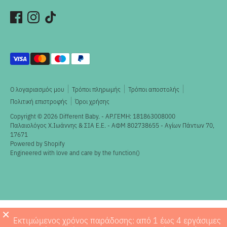
Αποδεκτοί
τρόποι
πληρωμής
Ο λογαριασμός μου
Τρόποι πληρωμής
Τρόποι αποστολής
Πολιτική επιστροφής
Όροι χρήσης
Copyright © 2026
Different Baby
. - ΑΡ.ΓΕΜΗ: 181863008000
Παλαιολόγος X.Ιωάννης & ΣΙΑ Ε.Ε. - ΑΦΜ 802738655 - Αγίων Πάντων 70,
17671
Powered by Shopify
Engineered with love and care by the
function()
×
Εκτιμώμενος χρόνος παράδοσης: από 1 έως 4 εργάσιμες