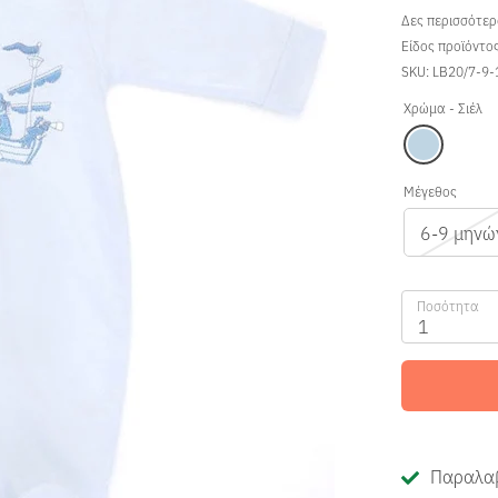
Δες περισσότε
Είδος προϊόντο
SKU:
LB20/7-9-
Χρώμα -
Σιέλ
Μέγεθος
6-9 μηνώ
Ποσότητα
1
Παραλαβ