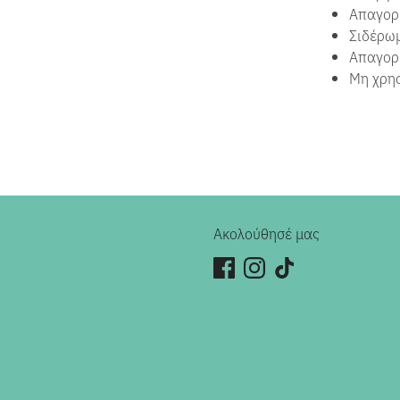
Απαγορε
Σιδέρω
Απαγορε
Μη χρησ
Ακολούθησέ μας