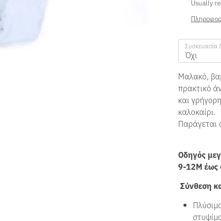
Usually re
Πληροφορ
Συσκευασία 
Όχι
Μαλακό, βα
πρακτικό άν
και γρήγορη
καλοκαίρι.
Παράγεται 
Οδηγός μεγ
9-12M έως
Σύνθεση κα
Πλύσιμο
στυψίμ