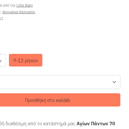
ρα από την
Little Baby
ς:
Φορμάκια Καλοκαίρι
12
ν
9-12 μηνών
Προσθήκη στο καλάθι
ή διαθέσιμη από το κατάστημά μας
Αγίων Πάντων 70