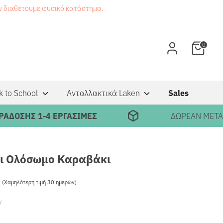
εν διαθέτουμε φυσικό κατάστημα.
0
k to School
Ανταλλακτικά Laken
Sales
ΗΣ 1-4 ΕΡΓΑΣΙΜΕΣ
ΔΩΡΕΑΝ ΜΕΤΑΦΟΡΙΚ
ι Ολόσωμο Καραβάκι
5
Κανονική
(Χαμηλότερη τιμή 30 ημερών)
τιμή
Υ