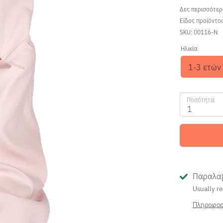
Δες περισσότε
Είδος προϊόντο
SKU:
00116-N
Ηλικία
1-3 ετών
Ποσότητα
1
Παραλαβ
Usually re
Πληροφορ