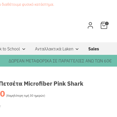
εν διαθέτουμε φυσικό κατάστημα.
0
k to School
Ανταλλακτικά Laken
Sales
ΩΡΕΑΝ ΜΕΤΑΦΟΡΙΚΑ ΣΕ ΠΑΡΑΓΓΕΛΙΕΣ ΑΝΩ ΤΩΝ 60€
Πετσέτα Microfiber Pink Shark
90
Κανονική
(Χαμηλότερη τιμή 30 ημερών)
τιμή
Υ