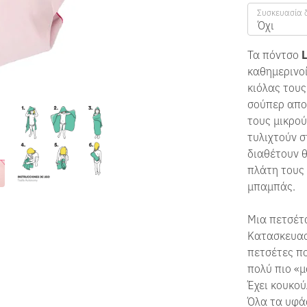
Συσκευασία 
Όχι
Τα πόντσο
καθημερινο
κιόλας τους
σούπερ απορ
τους μικρού
τυλιχτούν σ
διαθέτουν 
πλάτη τους 
μπαμπάς.
Μια πετσέτ
Κατασκευα
πετσέτες πο
πολύ πιο «μ
Έχει κουκού
Όλα τα υφά