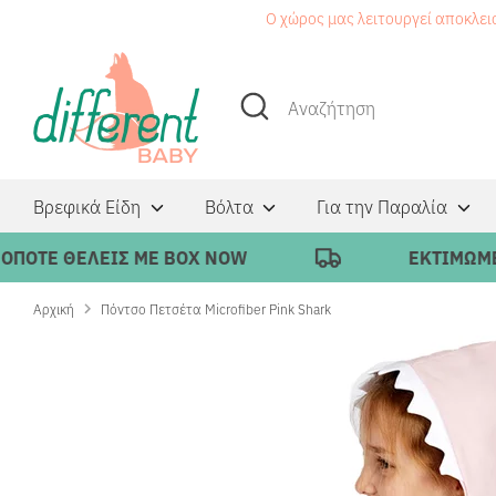
Μετάβαση
Ο χώρος μας λειτουργεί αποκλει
στο
περιεχόμενο
Αναζήτηση
Αναζήτηση
Βρεφικά Είδη
Βόλτα
Για την Παραλία
Ε ΘΕΛΕΙΣ ΜΕ BOX NOW
ΕΚΤΙΜΩΜΕΝΟΣ Χ
Αρχική
Πόντσο Πετσέτα Microfiber Pink Shark