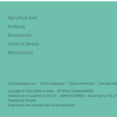
Σχετικά με εμάς
Χονδρική
Επικοινωνία
Terms of Service
Refund policy
Ο λογαριασμός μου
Τρόποι πληρωμής
Τρόποι αποστολής
Πολιτική επ
Copyright © 2026
Different Baby
. - ΑΡ.ΓΕΜΗ: 181863008000
Παλαιολόγος X.Ιωάννης & ΣΙΑ Ε.Ε. - ΑΦΜ 802738655 - Αγίων Πάντων 70, 1
Powered by Shopify
Engineered with love and care by the
function()