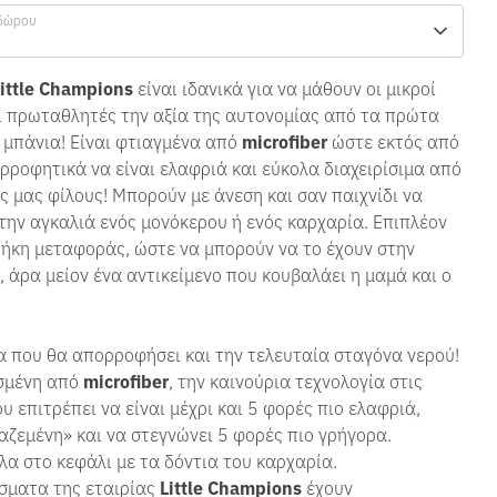
δώρου
Little Champions
είναι ιδανικά για να μάθουν οι μικροί
ί πρωταθλητές την αξία της αυτονομίας από τα πρώτα
 μπάνια! Είναι φτιαγμένα από
microfiber
ώστε εκτός από
ροφητικά να είναι ελαφριά και εύκολα διαχειρίσιμα από
ς μας φίλους! Μπορούν με άνεση και σαν παιχνίδι να
την αγκαλιά ενός μονόκερου ή ενός καρχαρία. Επιπλέον
θήκη μεταφοράς, ώστε να μπορούν να το έχουν στην
, άρα μείον ένα αντικείμενο που κουβαλάει η μαμά και ο
α που θα απορροφήσει και την τελευταία σταγόνα νερού!
σμένη από
microfiber
, την καινούρια τεχνολογία στις
υ επιτρέπει να είναι μέχρι και 5 φορές πιο ελαφριά,
αζεμένη» και να στεγνώνει 5 φορές πιο γρήγορα.
λα στο κεφάλι με τα δόντια του καρχαρία.
σματα της εταιρίας
Little Champions
έχουν