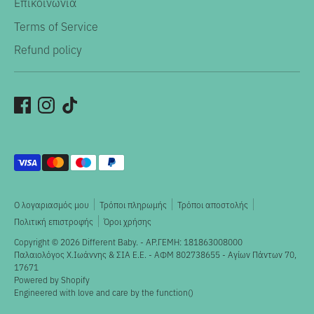
Επικοινωνία
Terms of Service
Refund policy
Αποδεκτοί
τρόποι
πληρωμής
Ο λογαριασμός μου
Τρόποι πληρωμής
Τρόποι αποστολής
Πολιτική επιστροφής
Όροι χρήσης
Copyright © 2026
Different Baby
. - ΑΡ.ΓΕΜΗ: 181863008000
Παλαιολόγος X.Ιωάννης & ΣΙΑ Ε.Ε. - ΑΦΜ 802738655 - Αγίων Πάντων 70,
17671
Powered by Shopify
Engineered with love and care by the
function()