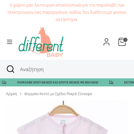
Μετάβαση
Ο χώρος μας λειτουργεί αποκλειστικά για την παραλαβή των
στο
ηλεκτρονικών σας παραγγελιών, καθώς δεν διαθέτουμε φυσικό
περιεχόμενο
κατάστημα.
Αναζήτηση
Αναζήτηση
0
Αναζήτηση
Κλείσιμο
Αναζήτηση
αναζήτησης
ΠΑΡΕΛΑΒΕ ΟΠΟΥ ΘΕΛΕΙΣ ΚΑΙ ΟΠΟΤΕ ΘΕΛΕΙΣ ΜΕ BOX NOW
ΕΚΤΙΜΩΜ
Αρχική
Φορμάκι Κοντό με Σχέδιο Μικρά Σύννεφα