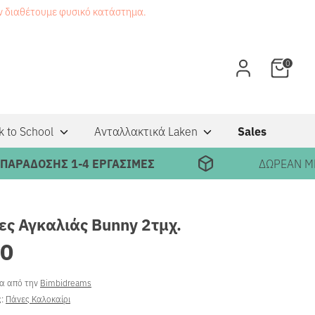
εν διαθέτουμε φυσικό κατάστημα.
0
k to School
Ανταλλακτικά Laken
Sales
ΔΟΣΗΣ 1-4 ΕΡΓΑΣΙΜΕΣ
ΔΩΡΕΑΝ ΜΕΤΑΦΟ
ες Αγκαλιάς Bunny 2τμχ.
90
ρα από την
Bimbidreams
ς:
Πάνες Καλοκαίρι