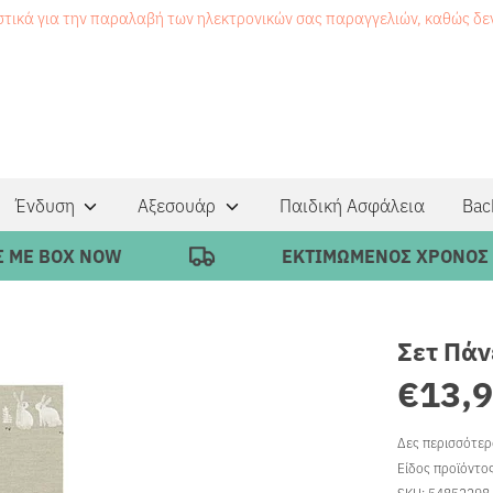
στικά για την παραλαβή των ηλεκτρονικών σας παραγγελιών, καθώς δ
Ένδυση
Αξεσουάρ
Παιδική Ασφάλεια
Bac
 BOX NOW
ΕΚΤΙΜΩΜΕΝΟΣ ΧΡΟΝΟΣ ΠΑΡΑ
Σετ Πάν
€13,
Δες περισσότε
Είδος προϊόντο
SKU:
54852298