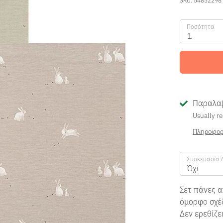
Ποσότητα
1
Παραλαβ
Usually re
Πληροφορ
Συσκευασία 
Όχι
Σετ πάνες 
όμορφο σχέδ
Δεν ερεθίζε