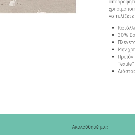
απορροφητι
χρησιμοποιη
να τυλίξετε
Κατάλλη
30% Βα
Πλένετα
Μην χρη
Προϊόν 
Textile
Διάστασ
Ακολούθησέ μας