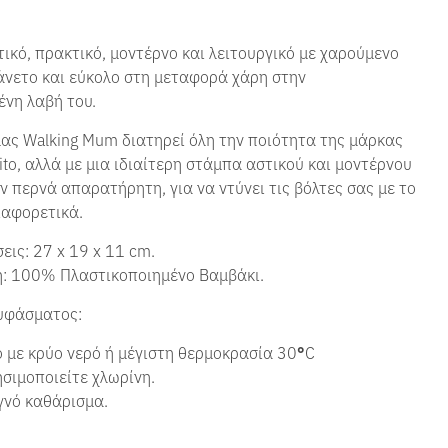
τικό, πρακτικό, μοντέρνο και λειτουργικό με χαρούμενο
 άνετο και εύκολο στη μεταφορά χάρη στην
νη λαβή του.
ας Walking Mum διατηρεί όλη την ποιότητα της μάρκας
sito, αλλά με μια ιδιαίτερη στάμπα αστικού και μοντέρνου
ν περνά απαρατήρητη, για να ντύνει τις βόλτες σας με το
ιαφορετικά.
εις: 27 x 19 x 11 cm.
η: 100%
Π
λαστικοποιημένο
Βαμβάκι.
υφάσματος:
 με κρύο νερό ή μέγιστη θερμοκρασία 30
°
C
σιμοποιείτε χλωρίνη.
γνό καθάρισμα.