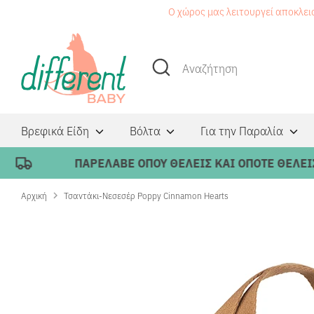
Μετάβαση
Ο χώρος μας λειτουργεί αποκλει
στο
περιεχόμενο
Αναζήτηση
Αναζήτηση
Βρεφικά Είδη
Βόλτα
Για την Παραλία
ΠΑΡΕΛΑΒΕ ΟΠΟΥ ΘΕΛΕΙΣ ΚΑΙ ΟΠΟΤΕ ΘΕΛΕΙΣ ΜΕ
Αρχική
Τσαντάκι-Νεσεσέρ Poppy Cinnamon Hearts