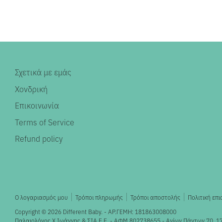
Σχετικά με εμάς
Χονδρική
Επικοινωνία
Terms of Service
Refund policy
Ο λογαριασμός μου
Τρόποι πληρωμής
Τρόποι αποστολής
Πολιτική επ
Copyright © 2026
Different Baby
. - ΑΡ.ΓΕΜΗ: 181863008000
Παλαιολόγος X.Ιωάννης & ΣΙΑ Ε.Ε. - ΑΦΜ 802738655 - Αγίων Πάντων 70, 1