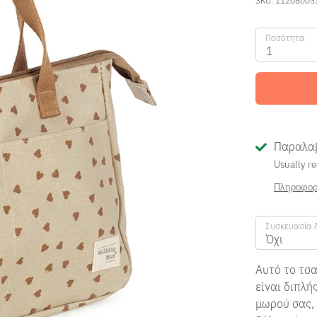
Ποσότητα
1
Παραλαβ
Usually re
Πληροφορ
Συσκευασία 
Όχι
Αυτό το τσ
είναι διπλή
μωρού σας, 