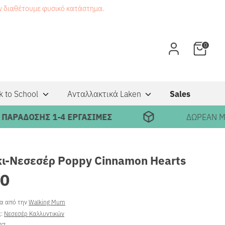
εν διαθέτουμε φυσικό κατάστημα.
0
k to School
Ανταλλακτικά Laken
Sales
ΔΟΣΗΣ 1-4 ΕΡΓΑΣΙΜΕΣ
ΔΩΡΕΑΝ ΜΕΤΑΦΟ
ι-Νεσεσέρ Poppy Cinnamon Hearts
90
ρα από την
Walking Mum
ς:
Νεσεσέρ Καλλυντικών
37