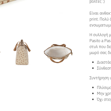
βόλτες :)
Είναι ανθεκ
print. Πολύ
ενσωματωμέ
Η συλλογή μ
Pasito a Pa
στυλ που δε
μωρό σας δ
Διαστάσ
Σύνθεσ
Συντήρηση 
Πλύσιμο
Μην χρη
Όχι στε