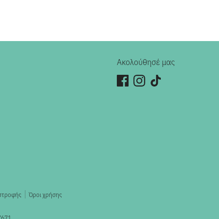
Ακολούθησέ μας
ιστροφής
Όροι χρήσης
7671