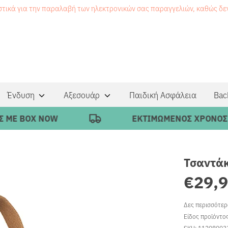
στικά για την παραλαβή των ηλεκτρονικών σας παραγγελιών, καθώς δ
Ένδυση
Αξεσουάρ
Παιδική Ασφάλεια
Bac
 BOX NOW
ΕΚΤΙΜΩΜΕΝΟΣ ΧΡΟΝΟΣ ΠΑΡΑ
Τσαντάκ
€29,
Δες περισσότε
Είδος προϊόντο
SKU:
11208003