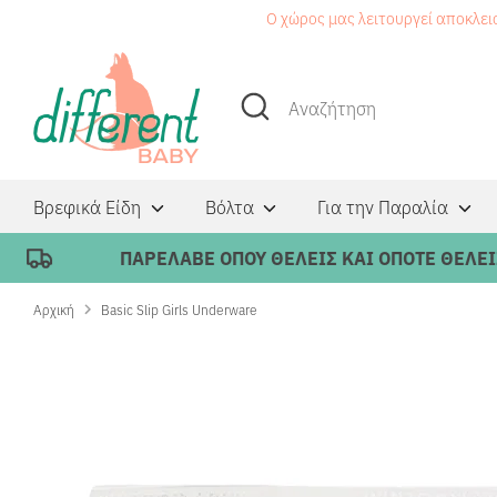
Μετάβαση
Ο χώρος μας λειτουργεί αποκλει
στο
περιεχόμενο
Αναζήτηση
Αναζήτηση
Βρεφικά Είδη
Βόλτα
Για την Παραλία
ΠΑΡΕΛΑΒΕ ΟΠΟΥ ΘΕΛΕΙΣ ΚΑΙ ΟΠΟΤΕ ΘΕΛΕΙΣ ΜΕ
Αρχική
Basic Slip Girls Underware