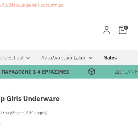
εν διαθέτουμε φυσικό κατάστημα.
0
k to School
Ανταλλακτικά Laken
Sales
ΔΟΣΗΣ 1-4 ΕΡΓΑΣΙΜΕΣ
ΔΩΡΕΑΝ ΜΕΤΑΦ
ip Girls Underware
5
Κανονική
(Χαμηλότερη τιμή 30 ημερών)
τιμή
Υ