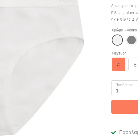
Δες περισσότε
Είδος προϊόντο
SKU:
51637-4-
Χρώμα -
Λευκό
Μέγεθος
4
6
Ποσότητα
1
Παραλαβ