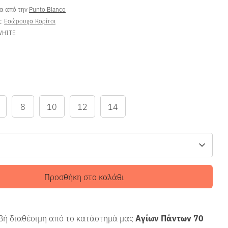
ρα από την
Punto Blanco
ς:
Εσώρουχα Κορίτσι
WHITE
8
10
12
14
Προσθήκη στο καλάθι
ή διαθέσιμη από το κατάστημά μας
Αγίων Πάντων 70