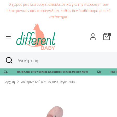
Μετάβαση
Ο χώρος μας λειτουργεί αποκλειστικά για την παραλαβή των
στο
ηλεκτρονικών σας παραγγελιών, καθώς δεν διαθέτουμε φυσικό
περιεχόμενο
κατάστημα.
Αναζήτηση
Αναζήτηση
0
Αναζήτηση
Κλείσιμο
Αναζήτηση
αναζήτησης
ΠΑΡΕΛΑΒΕ ΟΠΟΥ ΘΕΛΕΙΣ ΚΑΙ ΟΠΟΤΕ ΘΕΛΕΙΣ ΜΕ BOX NOW
ΕΚΤΙΜΩ
Αρχική
Λούτρινη Κούκλα Ροζ Φλαμίνγκο 30εκ.