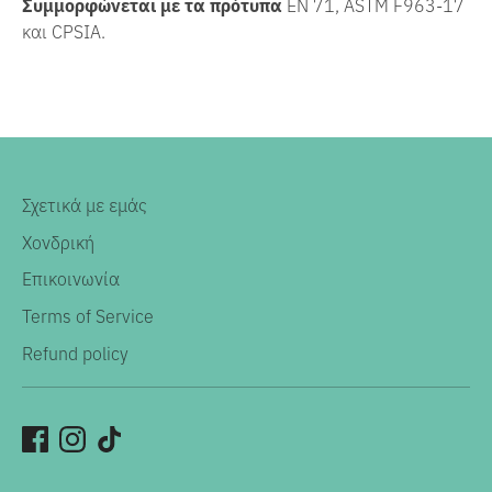
Συμμορφώνεται με τα πρότυπα
EN 71, ASTM F963-17
και CPSIA.
Σχετικά με εμάς
Χονδρική
Επικοινωνία
Terms of Service
Refund policy