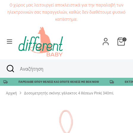
Μετάβαση
Ο χώρος μας λειτουργεί αποκλειστικά για την παραλαβή των
στο
ηλεκτρονικών σας παραγγελιών, καθώς δεν διαθέτουμε φυσικό
περιεχόμενο
κατάστημα.
Αναζήτηση
Αναζήτηση
0
Αναζήτηση
Κλείσιμο
Αναζήτηση
αναζήτησης
ΠΑΡΕΛΑΒΕ ΟΠΟΥ ΘΕΛΕΙΣ ΚΑΙ ΟΠΟΤΕ ΘΕΛΕΙΣ ΜΕ BOX NOW
ΕΚΤΙΜΩ
Αρχική
Δοσομετρητής σκόνης γάλακτος 4 θέσεων Pink| 340ml.