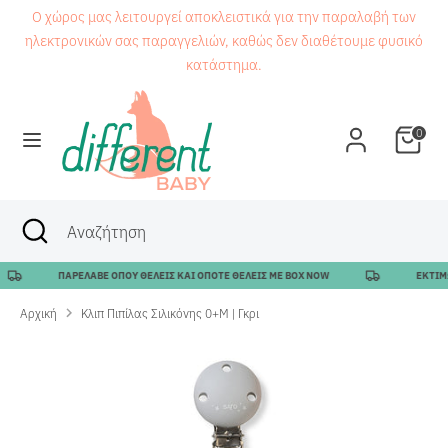
Μετάβαση
Ο χώρος μας λειτουργεί αποκλειστικά για την παραλαβή των
στο
ηλεκτρονικών σας παραγγελιών, καθώς δεν διαθέτουμε φυσικό
περιεχόμενο
κατάστημα.
Αναζήτηση
Αναζήτηση
0
Αναζήτηση
Κλείσιμο
Αναζήτηση
αναζήτησης
ΠΑΡΕΛΑΒΕ ΟΠΟΥ ΘΕΛΕΙΣ ΚΑΙ ΟΠΟΤΕ ΘΕΛΕΙΣ ΜΕ BOX NOW
ΕΚΤΙΜΩ
Αρχική
Κλιπ Πιπίλας Σιλικόνης 0+M | Γκρι