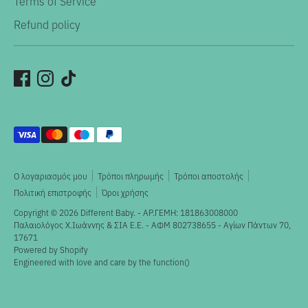
Terms of Service
Refund policy
Αποδεκτοί
τρόποι
πληρωμής
Ο λογαριασμός μου
Τρόποι πληρωμής
Τρόποι αποστολής
Πολιτική επιστροφής
Όροι χρήσης
Copyright © 2026
Different Baby
. - ΑΡ.ΓΕΜΗ: 181863008000
Παλαιολόγος X.Ιωάννης & ΣΙΑ Ε.Ε. - ΑΦΜ 802738655 - Αγίων Πάντων 70,
17671
Powered by Shopify
Engineered with love and care by the
function()