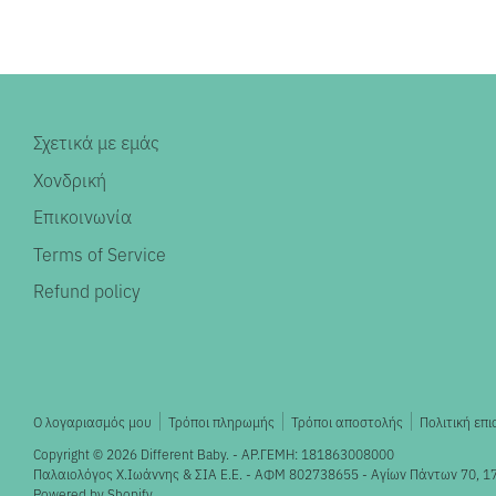
Σχετικά με εμάς
Χονδρική
Επικοινωνία
Terms of Service
Refund policy
Ο λογαριασμός μου
Τρόποι πληρωμής
Τρόποι αποστολής
Πολιτική επ
Copyright © 2026
Different Baby
. - ΑΡ.ΓΕΜΗ: 181863008000
Παλαιολόγος X.Ιωάννης & ΣΙΑ Ε.Ε. - ΑΦΜ 802738655 - Αγίων Πάντων 70, 1
Powered by Shopify