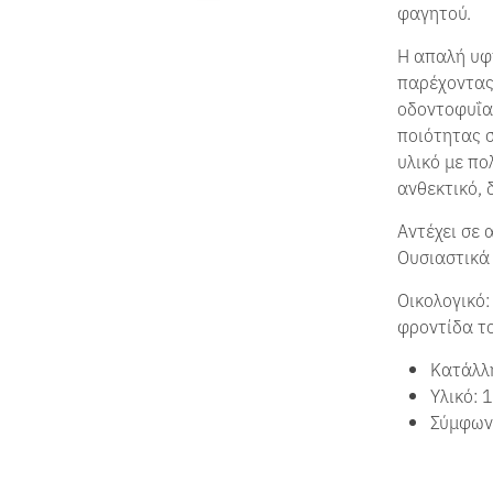
φαγητού.
Η απαλή υφή
παρέχοντας
οδοντοφυΐα
ποιότητας
υλικό με πο
ανθεκτικό,
Αντέχει σε 
Ουσιαστικά
Οικολογικό:
φροντίδα τ
Κατάλλ
Υλικό: 
Σύμφων