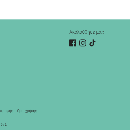
Ακολούθησέ μας
ιστροφής
Όροι χρήσης
7671