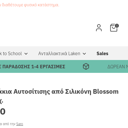
εν διαθέτουμε φυσικό κατάστημα.
0
k to School
Ανταλλακτικά Laken
Sales
ΑΔΟΣΗΣ 1-4 ΕΡΓΑΣΙΜΕΣ
ΔΩΡΕΑΝ ΜΕΤΑΦ
κια Αυτοσίτισης από Σιλικόνη Blossom
χ.
90
ρα από την
Saro