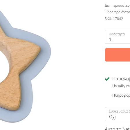
Δες περισσότε
Είδος προϊόντο
SKU:
17042
Ποσότητα
1
Παραλαβ
Usually re
Πληροφορ
Συσκευασία 
Όχι
Αυτό το Nat