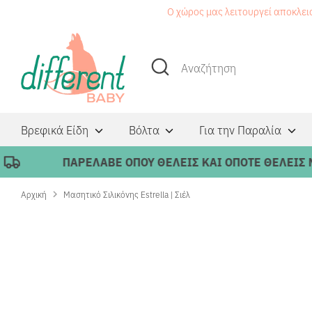
Μετάβαση
Ο χώρος μας λειτουργεί αποκλει
στο
περιεχόμενο
Αναζήτηση
Αναζήτηση
Βρεφικά Είδη
Βόλτα
Για την Παραλία
ΠΑΡΕΛΑΒΕ ΟΠΟΥ ΘΕΛΕΙΣ ΚΑΙ ΟΠΟΤΕ ΘΕΛΕΙΣ ΜΕ 
Αρχική
Μασητικό Σιλικόνης Estrella | Σιέλ