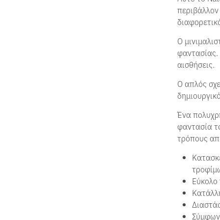
περιβάλλον 
διαφορετικ
Ο μινιμαλισ
φαντασίας.
αισθήσεις.
Ο απλός σχε
δημιουργικό
Ένα πολυχρη
φαντασία το
τρόπους από
Κατασκε
τροφίμ
Εύκολο 
Κατάλλ
Διαστάσ
Σύμφων