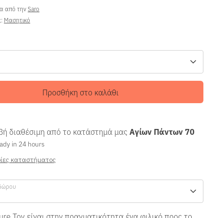
ρα από την
Saro
ς:
Μασητικό
Προσθήκη στο καλάθι
ή διαθέσιμη από το κατάστημά μας
Αγίων Πάντων 70
ady in 24 hours
ίες καταστήματος
δώρου
ure Toy είναι στην πραγματικότητα ένα φιλικό προς το