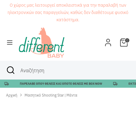
Μετάβαση
Ο χώρος μας λειτουργεί αποκλειστικά για την παραλαβή των
στο
ηλεκτρονικών σας παραγγελιών, καθώς δεν διαθέτουμε φυσικό
περιεχόμενο
κατάστημα.
Αναζήτηση
Αναζήτηση
0
Αναζήτηση
Κλείσιμο
Αναζήτηση
αναζήτησης
ΠΑΡΕΛΑΒΕ ΟΠΟΥ ΘΕΛΕΙΣ ΚΑΙ ΟΠΟΤΕ ΘΕΛΕΙΣ ΜΕ BOX NOW
ΕΚΤΙΜΩ
Αρχική
Μασητικό Shooting Star | Μέντα