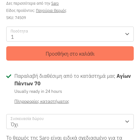
Δες περισσότερα από την
Saro
Είδος προϊόντος:
Παγούρια Θερμός
SKU:
74509
Ποσότητα
1
Προσθήκη στο καλάθι
Παραλαβή διαθέσιμη από το κατάστημά μας
Αγίων
Πάντων 70
Usually ready in 24 hours
Πληροφορίες καταστήματος
Συσκευασία δώρου
Όχι
Το θερμός της Saro είναι ειδικά σχεδιασμένο για τα