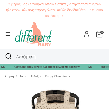
Μετάβαση
Ο χώρος μας λειτουργεί αποκλειστικά για την παραλαβή των
στο
ηλεκτρονικών σας παραγγελιών, καθώς δεν διαθέτουμε φυσικό
περιεχόμενο
κατάστημα.
Αναζήτηση
Αναζήτηση
0
Αναζήτηση
Κλείσιμο
Αναζήτηση
αναζήτησης
ΠΑΡΕΛΑΒΕ ΟΠΟΥ ΘΕΛΕΙΣ ΚΑΙ ΟΠΟΤΕ ΘΕΛΕΙΣ ΜΕ BOX NOW
ΕΚΤΙΜΩΜ
Αρχική
Τσάντα Αλλαξιέρα Poppy Olive Hearts