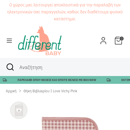
Μετάβαση
Ο χώρος μας λειτουργεί αποκλειστικά για την παραλαβή των
στο
ηλεκτρονικών σας παραγγελιών, καθώς δεν διαθέτουμε φυσικό
περιεχόμενο
κατάστημα.
Αναζήτηση
Αναζήτηση
0
Αναζήτηση
Κλείσιμο
Αναζήτηση
αναζήτησης
ΠΑΡΕΛΑΒΕ ΟΠΟΥ ΘΕΛΕΙΣ ΚΑΙ ΟΠΟΤΕ ΘΕΛΕΙΣ ΜΕ BOX NOW
ΕΚΤΙΜΩΜ
Αρχική
Θήκη Βιβλιαρίου I Love Vichy Pink