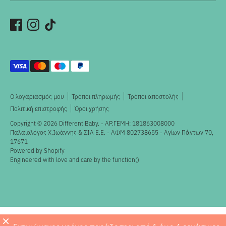
Αποδεκτοί
τρόποι
πληρωμής
Ο λογαριασμός μου
Τρόποι πληρωμής
Τρόποι αποστολής
Πολιτική επιστροφής
Όροι χρήσης
Copyright © 2026
Different Baby
. - ΑΡ.ΓΕΜΗ: 181863008000
Παλαιολόγος X.Ιωάννης & ΣΙΑ Ε.Ε. - ΑΦΜ 802738655 - Αγίων Πάντων 70,
17671
Powered by Shopify
Engineered with love and care by the
function()
×