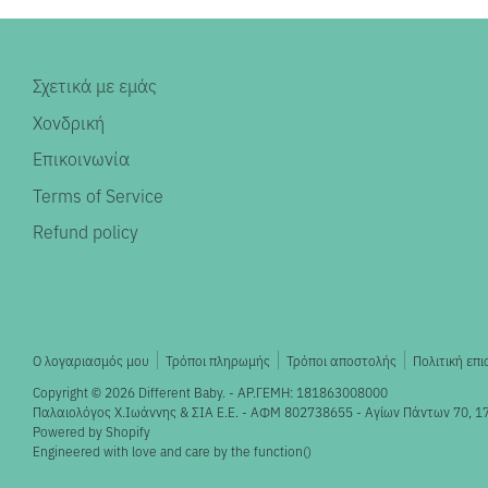
Σχετικά με εμάς
Χονδρική
Επικοινωνία
Terms of Service
Refund policy
Ο λογαριασμός μου
Τρόποι πληρωμής
Τρόποι αποστολής
Πολιτική επ
Copyright © 2026
Different Baby
. - ΑΡ.ΓΕΜΗ: 181863008000
Παλαιολόγος X.Ιωάννης & ΣΙΑ Ε.Ε. - ΑΦΜ 802738655 - Αγίων Πάντων 70, 1
Powered by Shopify
Engineered with love and care by the
function()