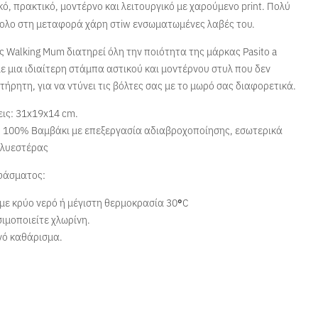
κό, πρακτικό, μοντέρνο και λειτουργικό με χαρούμενο print. Πολύ
κολο στη μεταφορά χάρη στiw ενσωματωμένες λαβές του.
ς Walking Mum διατηρεί όλη την ποιότητα της μάρκας Pasito a
με μια ιδιαίτερη στάμπα αστικού και μοντέρνου στυλ που δεν
ήρητη, για να ντύνει τις βόλτες σας με το μωρό σας διαφορετικά.
ις: 31x19x14 cm.
 100% Βαμβάκι με επεξεργασία αδιαβροχοποίησης, εσωτερικά
λυεστέρας
φάσματος:
με κρύο νερό ή μέγιστη θερμοκρασία 30
°
C
ιμοποιείτε χλωρίνη.
νό καθάρισμα.