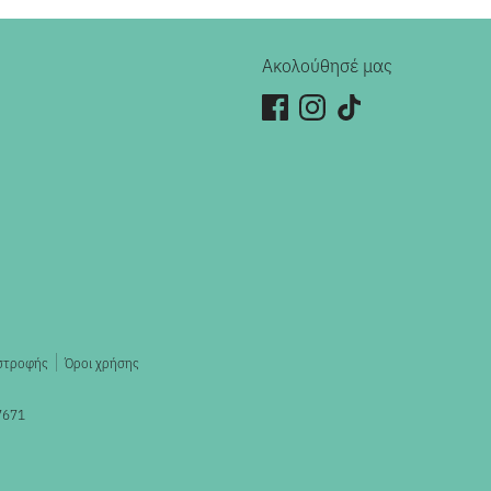
Ακολούθησέ μας
ιστροφής
Όροι χρήσης
7671