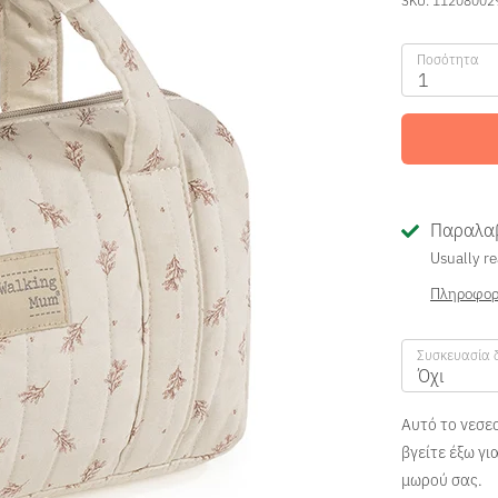
Ποσότητα
1
Παραλαβ
Usually re
Πληροφορ
Συσκευασία 
Όχι
Αυτό το νεσεσ
βγείτε έξω γι
μωρού σας.