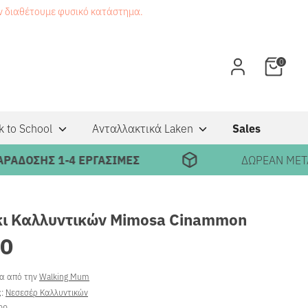
εν διαθέτουμε φυσικό κατάστημα.
0
k to School
Ανταλλακτικά Laken
Sales
ΟΣΗΣ 1-4 ΕΡΓΑΣΙΜΕΣ
ΔΩΡΕΑΝ ΜΕΤΑΦΟΡ
ι Καλλυντικών Mimosa Cinammon
90
ρα από την
Walking Mum
ς:
Νεσεσέρ Καλλυντικών
99