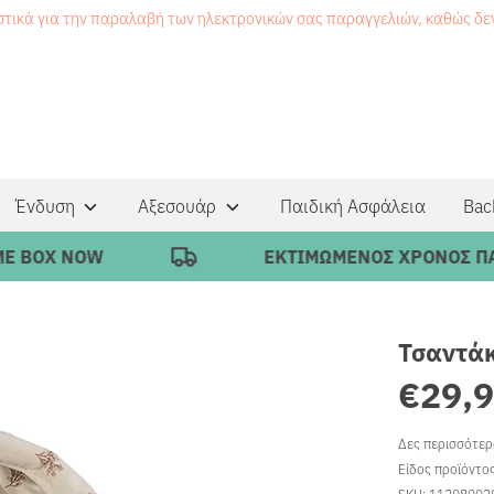
στικά για την παραλαβή των ηλεκτρονικών σας παραγγελιών, καθώς δ
Ένδυση
Αξεσουάρ
Παιδική Ασφάλεια
Bac
BOX NOW
ΕΚΤΙΜΩΜΕΝΟΣ ΧΡΟΝΟΣ ΠΑΡΑΔ
Τσαντάκ
€29,
Δες περισσότε
Είδος προϊόντο
SKU:
11208002