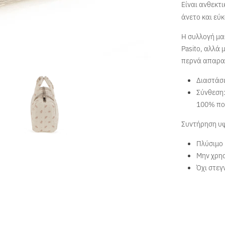
Είναι ανθεκτι
άνετο και εύ
Η συλλογή μα
Pasito, αλλά 
περνά απαρατ
Διαστάσε
Σύνθεση:
100% πο
Συντήρηση υ
Πλύσιμο 
Μην χρησ
Όχι στεγ