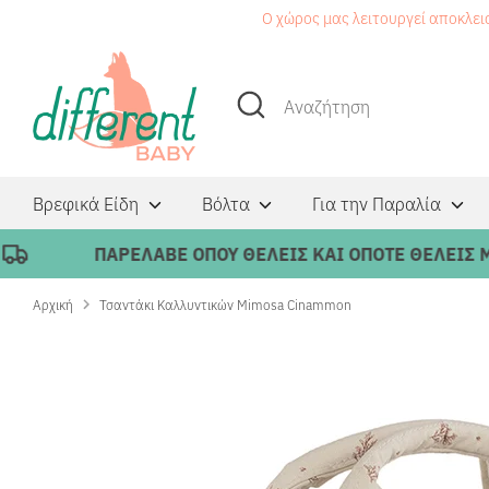
Μετάβαση
Ο χώρος μας λειτουργεί αποκλει
στο
περιεχόμενο
Αναζήτηση
Αναζήτηση
Βρεφικά Είδη
Βόλτα
Για την Παραλία
ΠΑΡΕΛΑΒΕ ΟΠΟΥ ΘΕΛΕΙΣ ΚΑΙ ΟΠΟΤΕ ΘΕΛΕΙΣ ΜΕ 
Αρχική
Τσαντάκι Καλλυντικών Mimosa Cinammon